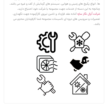
ها، انواع پکیج های زمینی و هوایی، سیستم های گرمایش از کف و غیره می باشد.
چنانچه به این دسته از خدمات جهت مجموعه یا شرکت خود احتیاج دارید،
شرکت اُپال نگار سازه
آماده عقد قرارداد و تامین نیروی کارآزموده جهت نگهداری،
تعمیرات و سرویس های دوره ای تاسیسات مجموعه شما کارفرمایان محترم می
باشد.