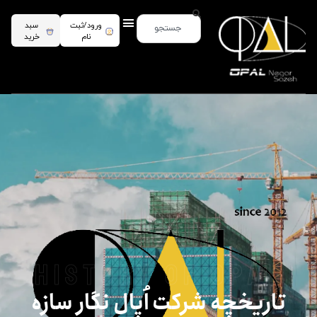
ورود/ثبت
سبد
نام
خرید
History of Opal
تاریخچه شرکت اُپال نگار سازه