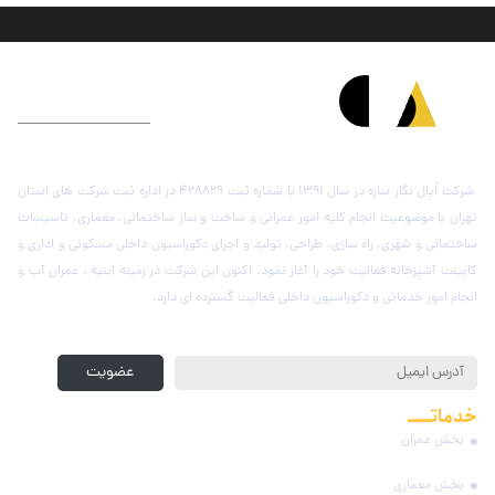
درباره شرکت اُپال نگار سازه
شرکت اُپال نگار سازه در سال 1391 با شماره ثبت 428829 در اداره ثبت شرکت های استان
تهران با موضوعیت انجام کلیه امور عمرانی و ساخت و ساز ساختمانی، معماری، تاسیسات
ساختمانی و شهری، راه سازی، طراحی، تولید و اجرای دکوراسیون داخلی مسکونی و اداری و
کابینت آشپزخانه فعالیت خود را آغاز نمود. اکنون این شرکت در زمینه ابنیه ، عمران آب و
انجام امور خدماتی و دکوراسیون داخلی فعالیت گسترده ای دارد.
عضویت در خبرنامه
عضویت
خدماتـــــ
مجموعه
بخش عمران
بخش معماری