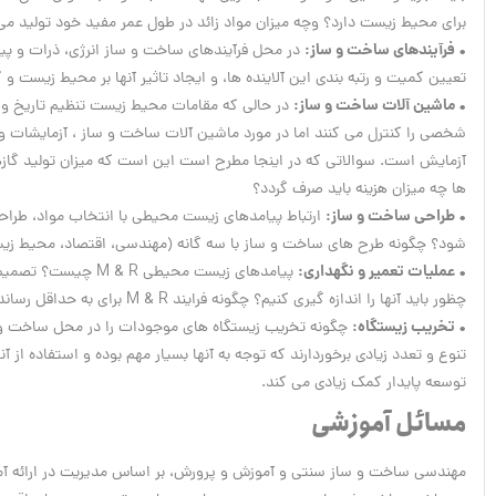
برای محیط زیست دارد؟ وچه میزان مواد زائد در طول عمر مفید خود تولید می ک
• فرآیندهای ساخت و ساز:
در محل فرآیندهای ساخت و ساز انرژی، ذرات و پی
تعیین کمیت و رتبه بندی این آلاینده ها، و ایجاد تاثیر آنها بر محیط زیست و
• ماشین آلات ساخت و ساز:
در حالی که مقامات محیط زیست تنظیم تاریخ و ز
شخصی را کنترل می کنند اما در مورد ماشین آلات ساخت و ساز ، آزمایشات و 
آزمایش است. سوالاتی که در اینجا مطرح است این است که میزان تولید گاز
ها چه میزان هزینه باید صرف گردد؟
• طراحی ساخت و ساز:
ارتباط پیامدهای زیست محیطی با انتخاب مواد، طراح
شود؟ چگونه طرح های ساخت و ساز با سه گانه (مهندسی، اقتصاد، محیط زیس
• عملیات تعمیر و نگهداری:
پیامدهای زیست محیطی M & R چیست؟ تصمیم گیری برای استفاده از تجهیزات خاص چگونه است و
چظور باید آنها را اندازه گیری کنیم؟ چگونه فرایند M & R برای به حداقل رساندن میزان بار زیست محیطی ما را کمک می کند؟
• تخریب زیستگاه:
چگونه تخریب زیستگاه های موجودات را در محل ساخت و س
تنوع و تعدد زیادی برخوردارند که توجه به آنها بسیار مهم بوده و استفاده 
توسعه پایدار کمک زیادی می کند.
مسائل آموزشی
مهندسی ساخت و ساز سنتی و آموزش و پرورش، بر اساس مدیریت در ارائه آمو