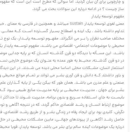
و چارچوبی برای آن بیان گردید. اما سوالی که مطرح است این است که مفه
ساز چیست ؟ در ادامه درباره این سوالات بحث می گردد.
مفهوم توسعه پایدار
معنی لغوی توسعه پایدار sustain میباشد و همچنین در فارسی به معنای , حیات , زنده نگهداشتن , ادامه مستمراست و آنچه که می تواند در آینده
تداوم داشته باشد . یک ایده و اصطلاح بسـیار گســترده اســت کــه معانــی م
مختلف صاحب نظران را بــر می انگیزاند. مفهــوم توســعه پایــدار، یک نوع ت
محیطی با موضوعات اجتماعی- اقتصادی می باشــد. مفهوم توســعه پایدار یک ت
باشــد. این مســأله با دیدگاه دو قرن گذشــته انســان که بر پایه جدایی 
در دو قرن گذشــته، محیــط به طور عمده به عنــوان یک موضوع خارجی نســب
استثمار انسان، مشــکلات محلی اساسا محلی دیده می شــدند. در این دیدگاه،
و باور داشتند کــه دانش و فن آوری بشــر می تواند بر تمــام موانع محیطی و 
صنعتی و علم مدرن می باشــد. همان طور که بیکن یکــی از پایه گــذاران علم 
بشــر برای جهان . مدیریــت محیطــی بر پایه مدیریــت منابع طبیعی بــود کــه 
بایســت به جای اســتفاده ســریع و بدون برنامه، مدیریت شــوند تا حداکثر اس
موضوع ارتباط انســان و رشــد اقتصادی حاکم گردد، که در نتیجه آگاهی و توس
نگرش، کلیدی بود برای ایجاد رفاه در زندگی بشــر و از طریق رشــد اقتصادی، 
حاصل رشــد آگاهــی از پیوندهای جهانــی، مابین مشــکلات محیطــی در حال ر
درباره یک موضوعات آینده سالم برای بشر می باشد. توسعه پایدار، قویا محیطــی