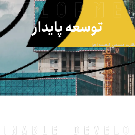
evelopme
توسعه پایدار
نظارت مستمر، کیفیت اجرا
ainable devel