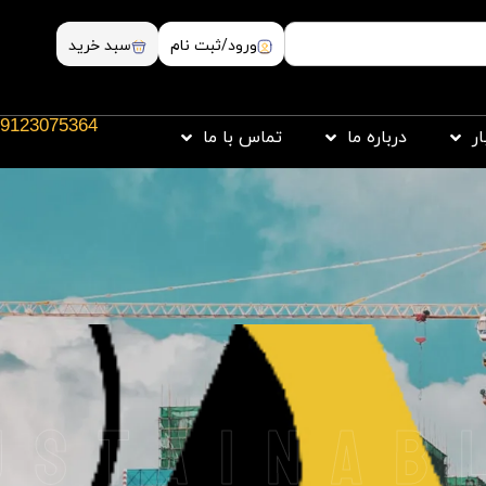
ورود/ثبت نام
سبد خرید
9123075364
ار
درباره ما
تماس با ما
ustainab