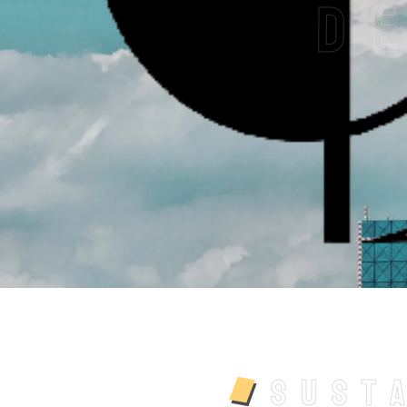
d
Sust