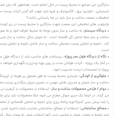
سازگاری این صنایع با محیط زیست در حال انجام است. همانطور که بیان شد 
شیمیایی ، خودرو، برق ، الکترونیک و غیره باید جهت کم کردن اثرات ریست م
تحقیقات صنعت ساخت و ساز باید در چه راستایی باشند؟
چارچوب های تحقیقی این صنعت جهت سازگاری با محیط زیست در زیر آورده
• دیدگاه سیستم:
به ساخت و ساز بدون توجه به محیط اطراف خود و به صورت 
ساخت و ساز عملا شامل کل اقتصاد است . به عنوان مثال ساخت و ساز نمی 
کند . تجزیه و تحلیل زیست محیطی ساخت و ساز شامل تجزیه و تحلیل زیست م
است.
• نگاه از دیدگاه طول عمر پروژه:
زیرساخت های مناسب باید از دیدگاه طول عم
در آغاز یک پروژه ، اثرات طولانی مدت بر روی بهره برداری و نگهداری خواهد
پروژه با تصمیمات درست مدیریت شود .
• جلوگیری از آلودگی:
بازسازی محیط زیست به طور معمول پر هزینه تر ازپیشگ
ساخت و ساز عمران و مدیران نقش مهمی در تعیین میزان بارگذاری زیست م
• دوام / طراحی محصولات ساخت و ساز:
استفاده از محصولات با کیفیت تر،
می گردد. در اینجا یک سری سوال مطرح می شود مثلا محصولات باید برای
را باید پیش بینی کنیم؟دوره برنامه ریزی برای تجزیه و تحلیل اقتصادی از 
• مصالح ساختمانی:
استفاده از مصالح ساختمانی مناسب باعث ذخیره شدن هر
باید تجزیه و تحلیل شوند و مناسب ترین آنها انتخاب شود. به عنوان مثال کدام