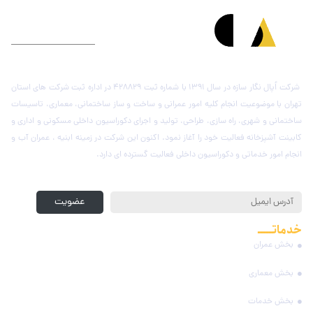
درباره شرکت اُپال نگار سازه
شرکت اُپال نگار سازه در سال 1391 با شماره ثبت 428829 در اداره ثبت شرکت های استان
تهران با موضوعیت انجام کلیه امور عمرانی و ساخت و ساز ساختمانی، معماری، تاسیسات
ساختمانی و شهری، راه سازی، طراحی، تولید و اجرای دکوراسیون داخلی مسکونی و اداری و
کابینت آشپزخانه فعالیت خود را آغاز نمود. اکنون این شرکت در زمینه ابنیه ، عمران آب و
انجام امور خدماتی و دکوراسیون داخلی فعالیت گسترده ای دارد.
عضویت در خبرنامه
عضویت
خدماتـــــ
مجموعه
بخش عمران
بخش معماری
بخش خدمات