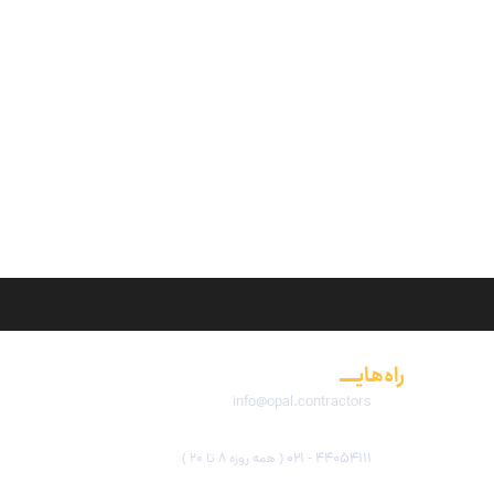
راه‌هایــــ
ارتباطی
info@opal.contractors
44054111 - 021
( همه روزه ۸ تا ۲۰ )