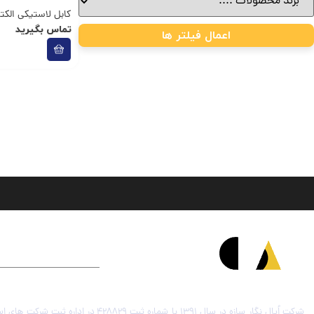
کابل لاستیکی الکت
تماس بگیرید
اعمال فیلتر ها
درباره شرکت اُپال نگار سازه
شرکت اُپال نگار سازه در سال 1391 با شماره ثبت 428829 در اداره