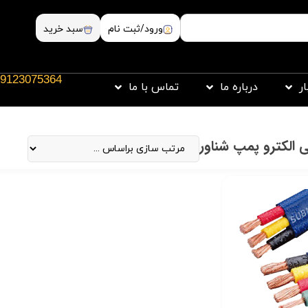
ورود/ثبت نام
سبد خرید
9123075364
ار
درباره ما
تماس با ما
 الکترو پمپ شناور