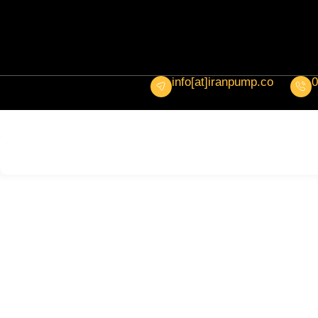
info[at]iranpump.co
0