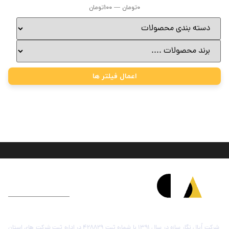
0
تومان
—
100
تومان
اعمال فیلتر ها
درباره شرکت اُپال نگار سازه
شرکت اُپال نگار سازه در سال 1391 با شماره ثبت 428829 در اداره ثبت شرکت های استان