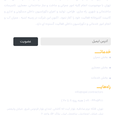
تهران با موضوعیت انجام کلیه امور عمرانی و ساخت و ساز ساختمانی، معماری، تاسیسات
ساختمانی و شهری، راه سازی، طراحی، تولید و اجرای دکوراسیون داخلی مسکونی و اداری و
کابینت آشپزخانه فعالیت خود را آغاز نمود. اکنون این شرکت در زمینه ابنیه ، عمران آب و
انجام امور خدماتی و دکوراسیون داخلی فعالیت گسترده ای دارد.
عضویت در خبرنامه
عضویت
خدماتـــــ
مجموعه
بخش عمران
بخش معماری
بخش خدمات
راه‌هایــــ
ارتباطی
info@opal.contractors
( همه روزه ۸ تا ۲۰ )
44054111 - 021
تهران، فلکه دوم صادقیه، بلوار آیت اله کاشانی، ابتدای بلوار فردوس شرق، خیابان ولیعصر،
نبش خیابان اعتمادیان، ساختمان ایران، پلاک ۵۶، واحد ۶