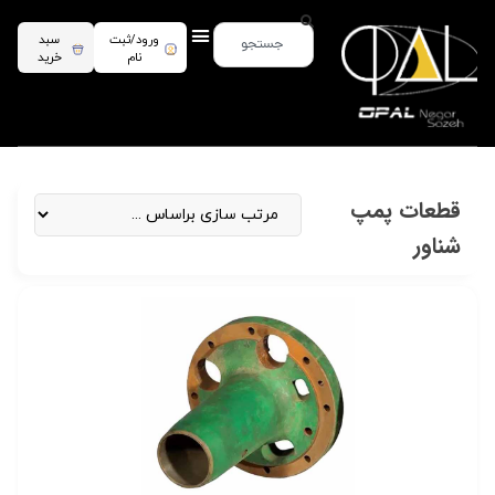
ورود/ثبت
سبد
نام
خرید
قطعات پمپ
شناور