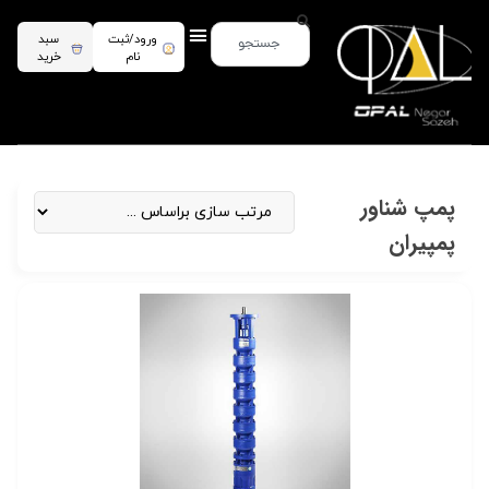
ورود/ثبت
سبد
نام
خرید
پمپ شناور
پمپیران