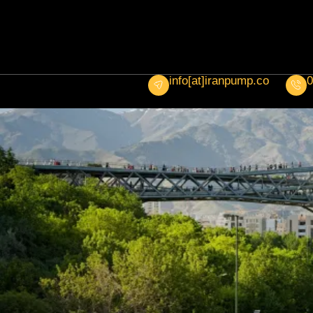
info[at]iranpump.co
0