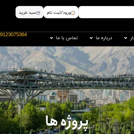
ورود/ثبت نام
سبد خرید
9123075364
ار
درباره ما
تماس با ما
project
پروژه ها