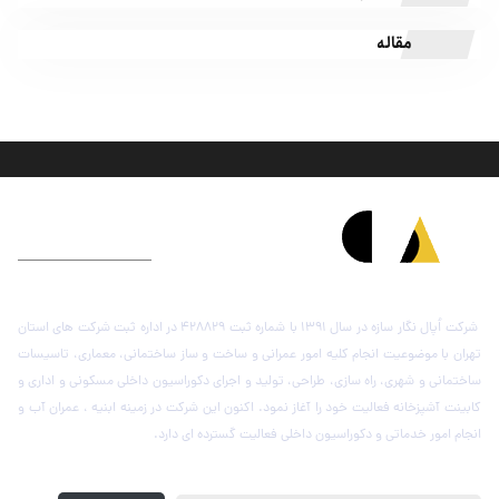
مقاله
درباره شرکت اُپال نگار سازه
شرکت اُپال نگار سازه در سال 1391 با شماره ثبت 428829 در اداره ثبت شرکت های استان
تهران با موضوعیت انجام کلیه امور عمرانی و ساخت و ساز ساختمانی، معماری، تاسیسات
ساختمانی و شهری، راه سازی، طراحی، تولید و اجرای دکوراسیون داخلی مسکونی و اداری و
کابینت آشپزخانه فعالیت خود را آغاز نمود. اکنون این شرکت در زمینه ابنیه ، عمران آب و
انجام امور خدماتی و دکوراسیون داخلی فعالیت گسترده ای دارد.
عضویت در خبرنامه