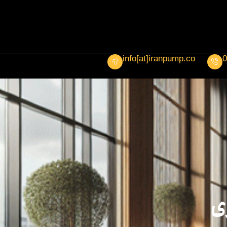
info[at]iranpump.co
0
ی