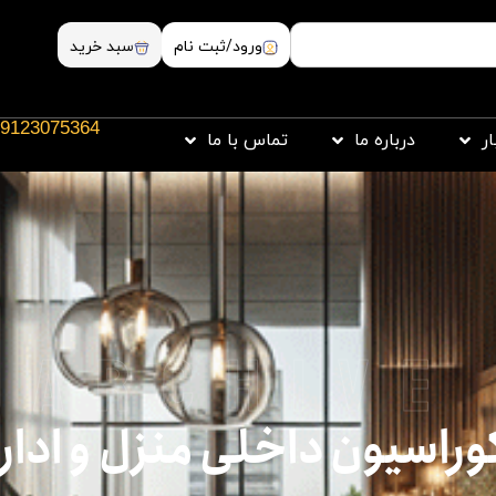
ورود/ثبت نام
سبد خرید
9123075364
ار
درباره ما
تماس با ما
archive
وراسیون داخلی منزل و ادار