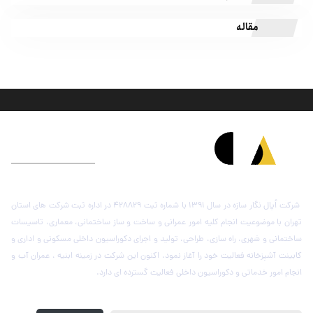
مقاله
درباره شرکت اُپال نگار سازه
شرکت اُپال نگار سازه در سال 1391 با شماره ثبت 428829 در اداره ثبت شرکت های استان
تهران با موضوعیت انجام کلیه امور عمرانی و ساخت و ساز ساختمانی، معماری، تاسیسات
ساختمانی و شهری، راه سازی، طراحی، تولید و اجرای دکوراسیون داخلی مسکونی و اداری و
کابینت آشپزخانه فعالیت خود را آغاز نمود. اکنون این شرکت در زمینه ابنیه ، عمران آب و
انجام امور خدماتی و دکوراسیون داخلی فعالیت گسترده ای دارد.
عضویت در خبرنامه