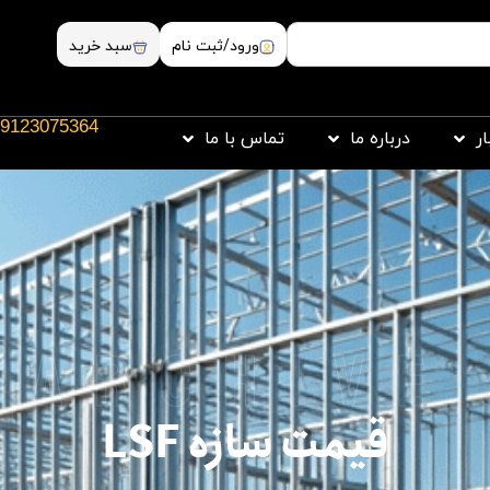
ورود/ثبت نام
سبد خرید
9123075364
ار
درباره ما
تماس با ما
archive
قیمت سازه LSF