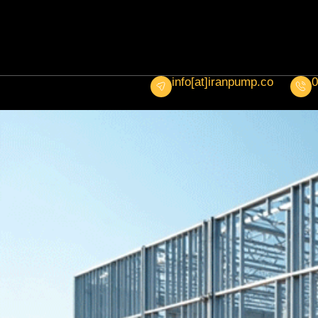
info[at]iranpump.co
0