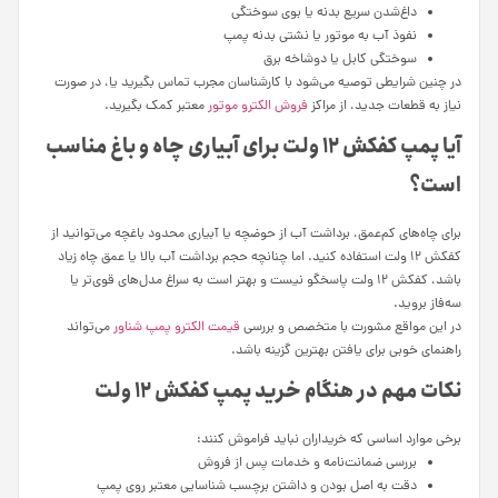
داغ‌شدن سریع بدنه یا بوی سوختگی
نفوذ آب به موتور یا نشتی بدنه پمپ
سوختگی کابل یا دوشاخه برق
در چنین شرایطی توصیه می‌شود با کارشناسان مجرب تماس بگیرید یا، در صورت
نیاز به قطعات جدید، از مراکز
فروش الکترو موتور
معتبر کمک بگیرید.
آیا پمپ کفکش ۱۲ ولت برای آبیاری چاه و باغ مناسب
است؟
برای چاه‌های کم‌عمق، برداشت آب از حوضچه یا آبیاری محدود باغچه می‌توانید از
کفکش ۱۲ ولت استفاده کنید. اما چنانچه حجم برداشت آب بالا یا عمق چاه زیاد
باشد، کفکش ۱۲ ولت پاسخگو نیست و بهتر است به سراغ مدل‌های قوی‌تر یا
سه‌فاز بروید.
در این مواقع مشورت با متخصص و بررسی
قیمت الکترو پمپ شناور
می‌تواند
راهنمای خوبی برای یافتن بهترین گزینه باشد.
نکات مهم در هنگام خرید پمپ کفکش ۱۲ ولت
برخی موارد اساسی که خریداران نباید فراموش کنند:
بررسی ضمانت‌نامه و خدمات پس از فروش
دقت به اصل بودن و داشتن برچسب شناسایی معتبر روی پمپ