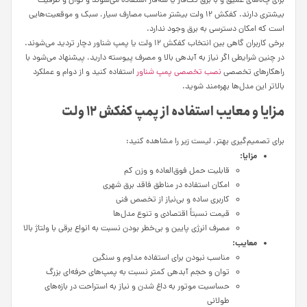
برای چاه‌های عمیق و با برق تک‌فاز یا سه‌فاز استفاده می‌شوند و توان و ظرفیت
بیشتری دارند. کفکش ۱۲ ولت بیشتر مناسب مصارف سیار، سبک و موقعیت‌هایی
است که امکان دسترسی به برق وجود ندارد.
برخی کاربران گاهی بین انتخاب کفکش ۱۲ ولت یا پمپ شناور دچار تردید می‌شوند.
در چنین شرایطی اگر نیاز به آبدهی بالا و مصرف پیوسته دارید، پیشنهاد می‌شود با
راهکارهای تخصصی
نصب تخصصی پمپ شناور
استفاده کنید و از دوام و عملکرد
بالاتر این مدل‌ها بهره‌مند شوید.
مزایا و معایب استفاده از پمپ کفکش ۱۲ ولت
برای تصمیم‌گیری بهتر، لیست زیر را مشاهده کنید:
مزایا:
قابلیت حمل فوق‌العاده و وزن کم
امکان استفاده در مناطق فاقد برق شهری
کاربری ساده و بی‌نیاز از تخصص فنی
قیمت نسبتاً اقتصادی و تنوع مدل‌ها
مصرف انرژی پایین و بی‌خطر بودن نسبت به انواع برقی با ولتاژ بالا
معایب:
مناسب نبودن برای استفاده مداوم و سنگین
توان و حجم آبدهی کمتر نسبت به پمپ‌های حرفه‌ای بزرگ
حساسیت موتور به داغ شدن و نیاز به استراحت در بازه‌های
طولانی