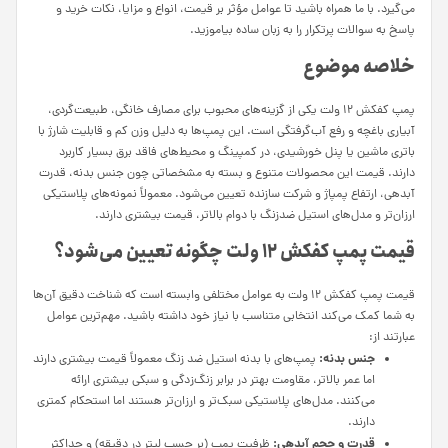
می‌گیرد. با ما همراه باشید تا عوامل مؤثر بر قیمت، انواع و مزایا، نکات خرید و
پاسخ به سوالات پرتکرار را به زبان ساده بیاموزید.
خلاصه موضوع
پمپ کفکش ۱۲ ولت یکی از گزینه‌های محبوب برای مصارف خانگی، طبیعت‌گردی،
آبیاری باغچه و رفع آب‌گرفتگی است. این پمپ‌ها به دلیل وزن کم و قابلیت شارژ با
باتری ماشین یا پنل خورشیدی، در کمپینگ و محیط‌های فاقد برق بسیار کاربرد
دارند. قیمت این محصولات متنوع و بسته به مشخصاتی چون جنس بدنه، قدرت
آبدهی، ارتفاع پمپاژ و شرکت سازنده تعیین می‌شود. معمولاً نمونه‌های پلاستیکی
ارزان‌تر و مدل‌های استیل ضدزنگ با دوام بالاتر، قیمت بیشتری دارند.
قیمت پمپ کفکش ۱۲ ولت چگونه تعیین می‌شود؟
قیمت پمپ کفکش ۱۲ ولت به عوامل مختلفی وابسته است که شناخت دقیق آن‌ها
به شما کمک می‌کند انتخابی متناسب با نیاز خود داشته باشید. مهم‌ترین عوامل
عبارتند از:
جنس بدنه:
پمپ‌های با بدنه استیل ضد زنگ معمولاً قیمت بیشتری دارند
اما عمر بالاتر، مقاومت بهتر در برابر زنگ‌زدگی و سبکی بیشتری ارائه
می‌کنند. مدل‌های پلاستیکی سبک‌تر و ارزان‌تر هستند اما استحکام کمتری
دارند.
قدرت و حجم آبدهی:
ظرفیت پمپ (بر حسب لیتر در دقیقه) و حداکثر