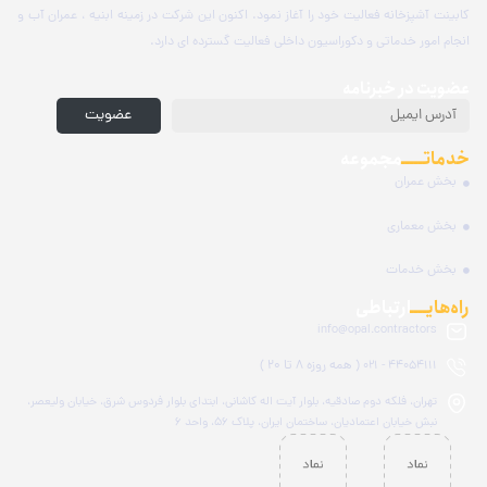
کابینت آشپزخانه فعالیت خود را آغاز نمود. اکنون این شرکت در زمینه ابنیه ، عمران آب و
انجام امور خدماتی و دکوراسیون داخلی فعالیت گسترده ای دارد.
عضویت در خبرنامه
عضویت
خدماتـــــ
مجموعه
بخش عمران
بخش معماری
بخش خدمات
راه‌هایــــ
ارتباطی
info@opal.contractors
( همه روزه ۸ تا ۲۰ )
44054111 - 021
تهران، فلکه دوم صادقیه، بلوار آیت اله کاشانی، ابتدای بلوار فردوس شرق، خیابان ولیعصر،
نبش خیابان اعتمادیان، ساختمان ایران، پلاک ۵۶، واحد ۶