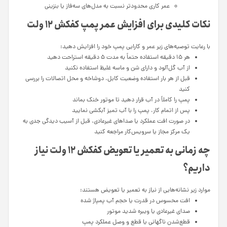
عمر کاری محدودتر نسبت به مدل‌های سه‌فاز یا بنزینی
نکات کلیدی برای افزایش عمر پمپ کفکش ۱۲ ولت
با رعایت توصیه‌های زیر عمر و کارایی پمپ خود را افزایش دهید:
هر ۱۵ دقیقه استفاده حتماً به مدت ۵ دقیقه استراحت دهید
از آب گل‌آلود و دارای شن و ماسه غلیظ استفاده نکنید
قبل از هر بار استفاده وضعیت کابل، دوشاخه و محل اتصالات را بررسی
کنید
پمپ را کاملاً در آب قرار دهید تا موتور خنک بماند
پس از اتمام کار، پمپ را با آب تمیز آبکشی نمایید
در صورت افت عملکرد یا صداهای غیرعادی، قبل از آسیب دیدگی جدی به
یک مرکز مجاز یا سرویس‌کار مراجعه کنید
چه زمانی به تعمیر یا تعویض کفکش ۱۲ ولت نیاز
داریم؟
موارد زیر نشانه‌هایی از نیاز به تعمیر یا تعویض هستند:
افت محسوس در قدرت یا حجم آب پمپاژ شده
صدای غیرعادی یا ویبره شدید موتور
قطع‌شدن ناگهانی یا قطع و وصل عملکرد پمپ