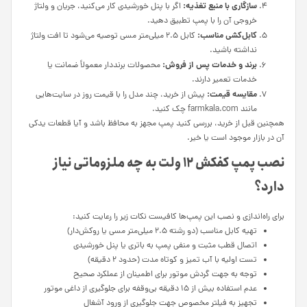
سازگاری با منبع تغذیه:
اگر با پنل خورشیدی کار می‌کنید، جریان و ولتاژ
خروجی آن را با پمپ تطبیق دهید.
کابل‌کشی مناسب:
کابل ۲.۵ میلی‌متر مسی توصیه می‌شود تا افت ولتاژ
نداشته باشید.
برند و خدمات پس از فروش:
محصولات برنددار معمولاً ضمانت یا
خدمات تعمیر دارند.
مقایسه قیمت:
پیش از خرید، چند مدل را با قیمت روز در سایت‌هایی
مانند farmkala.com چک کنید.
همچنین قبل از خرید، بررسی کنید پمپ مجهز به محافظ باشد و آیا قطعات یدکی
آن در بازار موجود است یا خیر.
نصب پمپ کفکش ۱۲ ولت به چه ملزوماتی نیاز
دارد؟
برای راه‌اندازی و نصب این پمپ‌ها کافیست نکات زیر را رعایت کنید:
تهیه کابل مناسب (دو رشته ۲.۵ میلی‌متر مسی یا روکش‌دار)
اتصال قطب مثبت و منفی پمپ به باتری یا پنل خورشیدی
تست اولیه با آب تمیز و کوتاه مدت (حدود ۲ دقیقه)
توجه به جهت گردش موتور برای اطمینان از عملکرد صحیح
عدم استفاده بیش از ۱۵ دقیقه بی‌وقفه برای جلوگیری از داغی موتور
تجهیز به فیلتر مخصوص جهت جلوگیری از ورود آشغال