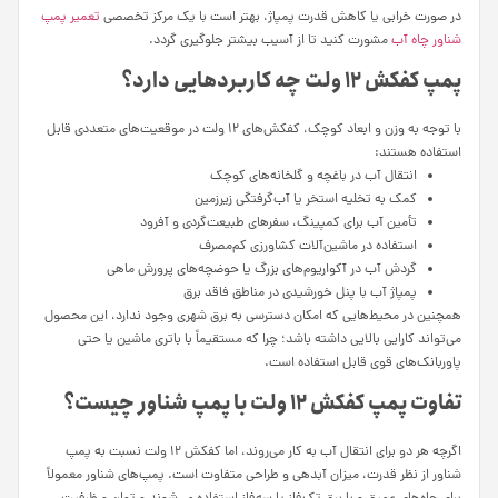
در صورت خرابی یا کاهش قدرت پمپاژ، بهتر است با یک مرکز تخصصی
تعمیر پمپ
شناور چاه آب
مشورت کنید تا از آسیب بیشتر جلوگیری گردد.
پمپ کفکش ۱۲ ولت چه کاربردهایی دارد؟
با توجه به وزن و ابعاد کوچک، کفکش‌های ۱۲ ولت در موقعیت‌های متعددی قابل
استفاده هستند:
انتقال آب در باغچه و گلخانه‌های کوچک
کمک به تخلیه استخر یا آب‌گرفتگی زیرزمین
تأمین آب برای کمپینگ، سفرهای طبیعت‌گردی و آفرود
استفاده در ماشین‌آلات کشاورزی کم‌مصرف
گردش آب در آکواریوم‌های بزرگ یا حوضچه‌های پرورش ماهی
پمپاژ آب با پنل خورشیدی در مناطق فاقد برق
همچنین در محیط‌هایی که امکان دسترسی به برق شهری وجود ندارد، این محصول
می‌تواند کارایی بالایی داشته باشد؛ چرا که مستقیماً با باتری ماشین یا حتی
پاوربانک‌های قوی قابل استفاده است.
تفاوت پمپ کفکش ۱۲ ولت با پمپ شناور چیست؟
اگرچه هر دو برای انتقال آب به کار می‌روند، اما کفکش ۱۲ ولت نسبت به پمپ
شناور از نظر قدرت، میزان آبدهی و طراحی متفاوت است. پمپ‌های شناور معمولاً