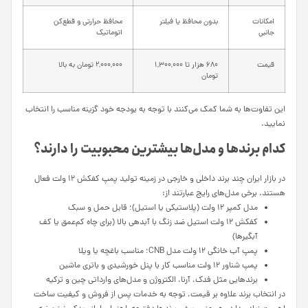
امکانات
بدون محافظ یا فیلتر
محافظ حرارتی و قطع‌کن
جانبی
اتوماتیک
قیمت
۶۸۰ هزار تا ۱,۳۰۰,۰۰۰
۲,۰۰۰,۰۰۰ تومان به بالا
تومان
این تفاوت‌ها به شما کمک می‌کنند با توجه به بودجه خود گزینه مناسب را انتخاب
نمایید.
کدام برندها و مدل‌ها بیشترین محبوبیت را دارند؟
در بازار ایران چند برند داخلی و خارجی در زمینه تولید پمپ کفکش ۱۲ ولت فعال
هستند. برخی مدل‌های رایج عبارتند از:
مدل کمپر ۱۲ ولت (پلاستیکی یا استیل)؛ قابل حمل و سبک
کفکش ۱۲ ولت استیل ضد زنگ با آبدهی بالا (برای چاه کم‌عمق یا کف
آبگیرها)
پمپ آب خانگی ۱۲ ولت مدل CNB؛ مناسب باغچه یا ویلا
پمپ شناور ۱۲ ولت مناسب کار با پنل خورشیدی و باتری ماشین
برندهایی مثل فدک، آرنا، الکتروژن و مدل‌های وارداتی چین و ترکیه
در انتخاب برند علاوه بر قیمت، توجه به خدمات پس از فروش و کیفیت ساخت