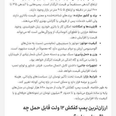
ارتفاع آبدهی مستقیماً بر قیمت اثرگذار است. پمپ‌هایی با آبدهی ۳۵ تا
۲۰۰ لیتر در دقیقه و ارتفاع ۵ تا ۹ متر در بازار وجود دارند.
برند و کشور سازنده:
برندهای شناخته‌شده و معتبر، قیمت بالاتری دارند
ولی اغلب خدمات پس از فروش یا گارانتی بهتری ارائه می‌دهند.
قابلیت‌ها و امکانات:
امکان کار با باتری خودرو، پنل خورشیدی، وجود
محافظ حرارتی یا قطع‌کن اتوماتیک از ویژگی‌هایی است که می‌تواند
قیمت را افزایش دهد.
کیفیت موتور:
موتور با سیم‌پیچی تمام‌مسی نسبت به مدل‌های
آلومینیومی ارزش و دوام بیشتری دارد که معمولاً در قیمت مشهود است.
وزن و حمل‌پذیری:
سبک بودن و دسته حمل آسان شمار زیادی از خریداران
را جذب می‌کند و گاه اندکی در قیمت اثرگذار خواهد بود.
تجهیزات جانبی:
داشتن کابل اتصال مناسب، فیلتر، شناور و لوازم نصب
باعث افزایش قیمت خواهد شد.
شرایط بازار:
قیمت تحت تأثیر نوسان ارز، سیاست‌های وارداتی، هزینه
تأمین و عرضه قرار دارد و ممکن است در بازه زمانی کوتاه تغییر کند.
به طور خلاصه، قیمت پمپ کفکش ۱۲ ولت از حدود ۶۸۰ هزار تومان در مدل‌های
پایه و ساده شروع می‌شود و تا حدود ۴ میلیون تومان در نمونه‌های حرفه‌ای و با
کیفیت بالا افزایش می‌یابد.
ارزان‌ترین پمپ کفکش ۱۲ ولت قابل حمل چه