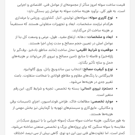
قیمت ساخت سوله امروز متأثر از مجموعه‌ای از عوامل فنی، اقتصادی و اجرایی
است. به طور کلی، برآورد هزینه ساخت سوله به عوامل زیر بستگی دارد:
نوع کاربری سوله:
سوله‌های تولیدی، انبار، کشاورزی، ورزشی یا مرغداری
هرکدام نیازمند مشخصات، ابعاد و تجهیزات متفاوتی هستند که مستقیماً
بر هزینه ساخت اثر می‌گذارند.
ابعاد و مشخصات:
دهانه، ارتفاع مفید، طول، عرض و وسعت کل بنا از
عوامل اصلی در تعیین حجم مصالح و مدت زمان اجرا هستند.
موقعیت و شرایط اقلیمی:
محل ساخت (مانند مناطق بادخیز، برف‌گیر یا
زلزله‌خیز) و فاصله تا منابع تامین مصالح و نیروی کار می‌تواند بر هزینه‌های
حمل و سازه تأثیر بگذارد.
نوع و کیفیت مصالح:
انتخاب بین ساندویچ پانل، ورق گالوانیزه،
فایبرگلاس یا رنگ‌های مقاوم و مقاطع فولادی با ضخامت متفاوت، باعث
تغییر جدی در هزینه‌ها می‌شود.
دستمزد نیروی انسانی:
بسته به تخصص، تجربه و شرایط کاری، این رقم
متغیر است.
موارد تخصصی:
مطالعات خاک، طراحی فونداسیون، اجرای تاسیسات برقی
و مکانیکی، عایق‌کاری و سیستم‌های تهویه یا گرمایش نیز بخش مهمی از
هزینه‌ها هستند.
به طور میانگین، هزینه ساخت سوله سبک (سوله خرپایی یا با تیرورق سبک) در
مقایسه با سوله سنگین که برای پروژه‌های بزرگ و تخصصی صنعتی ساخته می‌شود،
کمتر است. اما تفاوت‌های فنی بین این دو نوع، گاهی بیش از سی درصد اختلاف