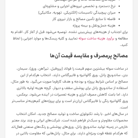
نرخ دستمزد و تخصص نیروهای اجرایی و مشاوره‌ای
میزان پیچیدگی تاسیسات (الکتریکی، تهویه، مکانیکی)
فاصله تا منابع تأمین مصالح و بازار نیروی کار
هزینه حمل‌ونقل و بیمه پروژه
برای اجتناب از هزینه‌های پیش‌بینی نشده، توصیه می‌شود قبل از آغاز کار، اقدام به
مطالعه و
برآورد هزینه ساخت سوله
نمایید و کلیه ریسک‌ها و موارد اجرایی را لحاظ
کنید.
مصالح پرمصرف و مقایسه قیمت آن‌ها
در ساخت سوله بیشترین سهم قیمت را فولاد (پروفیل، تیرآهن، ورق)، سیمان،
بتن، ساندویچ پانل، ورق گالوانیزه و فایبرگلاس دارند. انتخاب هرکدام از این
مصالح بر اساس شرایط پروژه و بودجه و هدف کارفرما صورت می‌گیرد. به طور مثال،
استفاده از ساندویچ پانل برای پوشش سقف و دیوار، گرچه هزینه اولیه بالاتری
دارد، اما باعث کاهش مصرف انرژی و هزینه تعمیرات در آینده می‌شود. برعکس،
ورق گالوانیزه رنگی یا فایبرگلاس ارزان‌تر است و برای پروژه‌های کم‌هزینه‌تر مناسب‌تر
است.
در سال‌های اخیر، با رشد تکنولوژی ساخت و تولید مصالح جدید، امکان انتخاب
محصولات مقاوم‌تر و سبک‌تر فراهم شده است. شرکت‌های ایرانی و چند برند معتبر
خارجی در زمینه تولید ساندویچ پانل، ورق‌های پوششی و رنگ‌های صنعتی فعال‌اند
که هرکدام نقطه قوت ویژه‌ای دارند. برای مثال، پانل‌هایی که مقاومت بالایی در