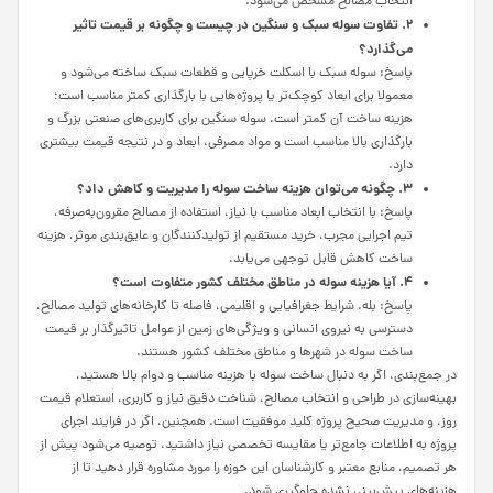
انتخاب مصالح مشخص می‌شود.
۲. تفاوت سوله سبک و سنگین در چیست و چگونه بر قیمت تاثیر
می‌گذارد؟
پاسخ: سوله سبک با اسکلت خرپایی و قطعات سبک ساخته می‌شود و
معمولا برای ابعاد کوچک‌تر یا پروژه‌هایی با بارگذاری کمتر مناسب است؛
هزینه ساخت آن کمتر است. سوله سنگین برای کاربری‌های صنعتی بزرگ و
بارگذاری بالا مناسب است و مواد مصرفی، ابعاد و در نتیجه قیمت بیشتری
دارد.
۳. چگونه می‌توان هزینه ساخت سوله را مدیریت و کاهش داد؟
پاسخ: با انتخاب ابعاد مناسب با نیاز، استفاده از مصالح مقرون‌به‌صرفه،
تیم اجرایی مجرب، خرید مستقیم از تولیدکنندگان و عایق‌بندی موثر، هزینه
ساخت کاهش قابل توجهی می‌یابد.
۴. آیا هزینه سوله در مناطق مختلف کشور متفاوت است؟
پاسخ: بله. شرایط جغرافیایی و اقلیمی، فاصله تا کارخانه‌های تولید مصالح،
دسترسی به نیروی انسانی و ویژگی‌های زمین از عوامل تاثیرگذار بر قیمت
ساخت سوله در شهرها و مناطق مختلف کشور هستند.
در جمع‌بندی، اگر به دنبال ساخت سوله با هزینه مناسب و دوام بالا هستید،
بهینه‌سازی در طراحی و انتخاب مصالح، شناخت دقیق نیاز و کاربری، استعلام قیمت
روز، و مدیریت صحیح پروژه کلید موفقیت است. همچنین، اگر در فرایند اجرای
پروژه به اطلاعات جامع‌تر یا مقایسه تخصصی نیاز داشتید، توصیه می‌شود پیش از
هر تصمیم، منابع معتبر و کارشناسان این حوزه را مورد مشاوره قرار دهید تا از
هزینه‌های پیش‌بینی نشده جلوگیری شود.