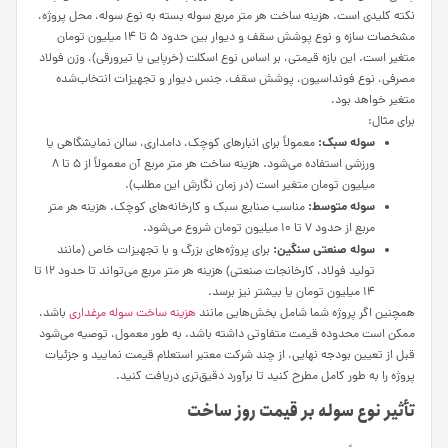
نکته کلیدی است. هزینه ساخت هر متر مربع سوله بسته به نوع سوله، محل پروژه،
مشخصات سازه و نوع پوشش سقف و دیوار بین حدود ۵ تا ۱۴ میلیون تومان
متغیر است. این بازه قیمتی، بر اساس نوع اسکلت (خرپایی یا تیرورقی)، وزن فولاد
مصرفی، نوع فونداسیون، پوشش سقف، جنس دیوار و تجهیزات انتخاب‌شده
متغیر خواهد بود.
برای مثال:
سوله سبک:
معمولاً برای انبارهای کوچک، دامداری، سالن نمایشگاهی یا
ورزشی استفاده می‌شود. هزینه ساخت هر متر مربع آن معمولاً از ۵ تا ۸
میلیون تومان متغیر است (در زمان نگارش این مطلب).
سوله متوسط:
مناسب صنایع سبک و کارخانه‌های کوچک. هزینه هر متر
مربع از حدود ۷ تا ۱۰ میلیون تومان شروع می‌شود.
سوله صنعتی سنگین:
برای پروژه‌های بزرگ و با تجهیزات خاص (مانند
تولید فولاد، کارخانجات صنعتی) هزینه هر متر مربع می‌تواند تا حدود ۱۲ تا
۱۴ میلیون تومان یا بیشتر نیز برسد.
همچنین اگر پروژه شما شامل بخش‌هایی مانند
هزینه ساخت سوله مرغداری
باشد،
ممکن است محدوده قیمت متفاوتی داشته باشد. به طور معمول، توصیه می‌شود
قبل از تعیین بودجه نهایی، از چند شرکت معتبر استعلام قیمت نمایید و جزئیات
پروژه را به طور کامل مطرح کنید تا برآورد دقیق‌تری دریافت کنید.
تأثیر نوع سوله بر قیمت روز ساخت