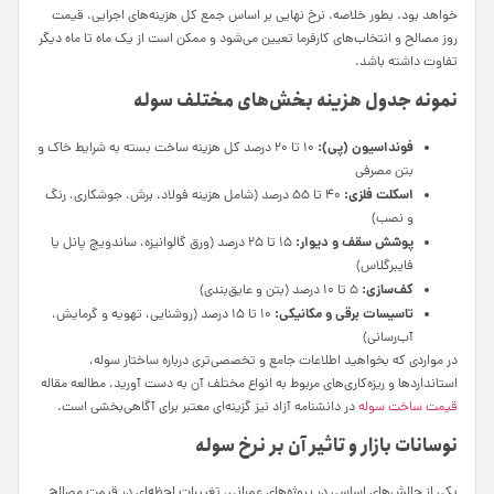
خواهد بود. بطور خلاصه، نرخ نهایی بر اساس جمع کل هزینه‌های اجرایی، قیمت
روز مصالح و انتخاب‌های کارفرما تعیین می‌شود و ممکن است از یک ماه تا ماه دیگر
تفاوت داشته باشد.
نمونه جدول هزینه بخش‌های مختلف سوله
فونداسیون (پی):
۱۰ تا ۲۰ درصد کل هزینه ساخت بسته به شرایط خاک و
بتن مصرفی
اسکلت فلزی:
۴۰ تا ۵۵ درصد (شامل هزینه فولاد، برش، جوشکاری، رنگ
و نصب)
پوشش سقف و دیوار:
۱۵ تا ۲۵ درصد (ورق گالوانیزه، ساندویچ پانل یا
فایبرگلاس)
کف‌سازی:
۵ تا ۱۰ درصد (بتن و عایق‌بندی)
تاسیسات برقی و مکانیکی:
۱۰ تا ۱۵ درصد (روشنایی، تهویه و گرمایش،
آب‌رسانی)
در مواردی که بخواهید اطلاعات جامع و تخصصی‌تری درباره ساختار سوله،
استانداردها و ریزه‌کاری‌های مربوط به انواع مختلف آن به دست آورید، مطالعه مقاله
قیمت ساخت سوله
در دانشنامه آزاد نیز گزینه‌ای معتبر برای آگاهی‌بخشی است.
نوسانات بازار و تاثیر آن بر نرخ سوله
یکی از چالش‌های اساسی در پروژه‌های عمرانی، تغییرات لحظه‌ای در قیمت مصالح