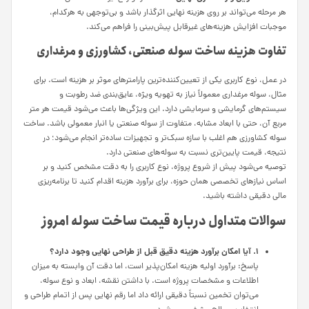
هر مرحله می‌تواند بر روی هزینه نهایی اثرگذار باشد و بی‌توجهی به هرکدام،
موجبات افزایش هزینه‌های غیرقابل پیش‌بینی را فراهم می‌کند.
تفاوت هزینه ساخت سوله صنعتی، کشاورزی و مرغداری
در عمل، نوع کاربری یکی از تعیین‌کننده‌ترین پارامترهای موثر بر هزینه است. برای
مثال، سوله مرغداری معمولاً نیاز به تهویه ویژه، عایق‌بندی ضد رطوبت و
سیستم‌های گرمایشی و سرمایشی دارد. این ویژگی‌ها باعث می‌شود قیمت هر متر
مربع آن، حتی با ابعاد مشابه، متفاوت از سوله صنعتی یا انبار معمولی باشد. ساخت
سوله کشاورزی هم اغلب با سازه سبک‌تر و تجهیزات ساده‌تر انجام می‌شود؛ در
نتیجه، قیمت پایین‌تری نسبت به سوله‌های صنعتی دارد.
توصیه می‌شود پیش از شروع پروژه، نوع کاربری را به دقت مشخص کنید و بر
اساس نیازهای تخصصی همان حوزه، برای برآورد هزینه اقدام کنید تا برنامه‌ریزی
مالی دقیقی داشته باشید.
سوالات متداول درباره قیمت ساخت سوله امروز
۱. آیا امکان برآورد هزینه دقیق قبل از طراحی نهایی وجود دارد؟
پاسخ: برآورد اولیه هزینه امکان‌پذیر است، اما دقت آن وابسته به میزان
اطلاعات و مشخصات پروژه است. با داشتن نقشه، ابعاد و نوع سوله،
می‌توان تخمین نسبتاً دقیقی ارائه داد اما رقم نهایی پس از اتمام طراحی و