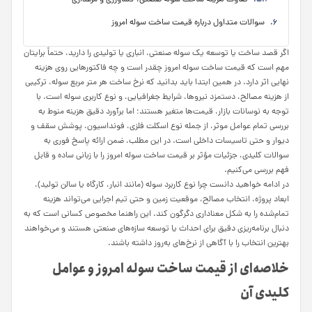
سوالات متداول درباره قیمت ساخت سوله امروز
اگر قصد ساخت یا توسعه یک سوله صنعتی، انباری یا تولیدی را دارید، حتماً برایتان
مهم است که قیمت ساخت سوله امروز چقدر است و چه فاکتورهایی روی هزینه
نهایی اثر دارد. در همین ابتدا باید بدانید که نرخ ساخت هر متر مربع سوله، ترکیبی
از هزینه مصالح، دستمزد نیروها، شرایط جغرافیایی، و نوع کاربری سوله است. با
توجه به نوسانات بازار، قیمت‌ها متغیر هستند؛ اما برآورد دقیق هزینه منوط به
بررسی تمام عوامل موثر، از جمله نوع اسکلت فلزی، فونداسیون، پوشش سقف و
دیوار و حتی تاسیسات داخلی است. در این مطلب، ضمن ارائه پاسخ فوری به
سوالات کلیدی، جزئیات مؤثر بر قیمت ساخت سوله امروز را با زبانی ساده و قابل
فهم بررسی می‌کنیم.
در ادامه خواهید دانست چرا نوع کاربرد سوله (مانند انبار، کارگاه یا سالن تولید)،
ابعاد پروژه، انتخاب مصالح، موقعیت زمین و حتی تیم اجرایی می‌تواند هزینه
تمام‌شده را به شکل معناداری دگرگون کند. این راهنما مخصوص کسانی است که به
دنبال برنامه‌ریزی دقیق برای احداث یا توسعه سازه‌های صنعتی هستند و می‌خواهند
بهترین انتخاب را با آگاهی از نرخ‌های به‌روز داشته باشند.
خلاصه‌ای از قیمت ساخت سوله امروز و عوامل
کلیدی آن