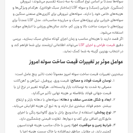
سوله‌ها عمدتاً بر اساس نوع اسکلت به سه دسته تقسیم می‌شوند: تیرورقی
(سنگین)، خرپایی (سبک) و سوله LSF (ساختار سبک فولادی). هرکدام ویژگی‌ها و
هزینه‌های خاص خود را دارند. سوله‌های تیرورقی برای کاربری‌های صنعتی سنگین و
سوله‌های خرپایی برای پروژه‌های سبک و میان‌رده مناسب‌اند. مدل LSF عمدتاً برای
پروژه‌های با سرعت ساخت بالا و وزن کم، مانند سالن‌های ورزشی یا انبارهای موقت،
استفاده می‌شود.
اگر قصد دارید با هزینه‌ای مناسب و زمان اجرای کوتاه سازه‌ای سبک بسازید، بررسی
دقیق
قیمت طراحی و اجرای LSF
می‌تواند اطلاعاتی ارزشمند برای شما فراهم کند و
در انتخاب بهترین گزینه به شما کمک نماید.
عوامل موثر بر تغییرات قیمت ساخت سوله امروز
بیشترین تغییرات قیمت ساخت سوله امروز معمولاً تحت تاثیر پنج عامل است:
نوسان قیمت فولاد و مصالح:
قیمت ورق، پروفیل، تیرآهن و آهن‌آلات
مصرفی به شدت به نوسانات بازار وابسته‌اند. هرگونه تغییر در نرخ ارز یا
قیمت جهانی فولاد بلافاصله بر هزینه نهایی تأثیر می‌گذارد.
ابعاد و شکل هندسی سقف و دهانه:
سوله‌های با دهانه بازتر و ارتفاع
بیشتر، حجم فولاد بیشتری نیاز دارند و به تبع آن هزینه افزایش می‌یابد.
نوع پوشش:
استفاده از ساندویچ پانل یا ورق گالوانیزه رنگی یا اجرای
عایق‌کاری اضافی برای کف و دیوارها، تفاوت قیمتی چشمگیری دارد.
شرایط زمین و موقعیت اجرا:
زمین با خاک مناسب هزینه فونداسیون
کمتری دارد. در مقابل، مناطق دورافتاده یا خاک سست هزینه اجرا را