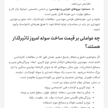
افزایش می‌دهند.
دستمزد نیروهای اجرایی و مهندسی:
بر اساس تخصص، شرایط بازار کار و
سطح مهارت، این هزینه قابل تغییر است.
علاوه بر این، هزینه‌های طراحی مهندسی، مطالعات ژئوتکنیک، اخذ مجوز و عوارض
شهرداری نیز باید در محاسبات اولیه لحاظ شود تا هیچ هزینه‌ای ناخواسته برآورد
نشود.
چه عواملی بر قیمت ساخت سوله امروز تاثیرگذار
هستند؟
اگر بخواهیم دقیق و شفاف پاسخ دهیم، همان طور که در مطالعات کارشناسی
اشاره شده، مهم‌ترین پارامترهای اثرگذار شامل نوع کاربری، ابعاد، ویژگی‌های زمین و
مصالح انتخابی‌اند. برای مثال، سوله‌ای که به عنوان کارخانه تولیدی سنگین یا انبار
بزرگ ساخته می‌شود، به نسبت یک سوله دامداری یا سوله کوچک‌تر، نیازمند
اسکلت قوی‌تر، پوشش ضخیم‌تر و اجرای پی (فونداسیون) مقاوم‌تر است.
در عمل، عوامل مؤثر شامل موارد زیر است:
نوع کاربری و الزامات فنی اختصاصی پروژه
شکل و ابعاد هندسی: دهانه، ارتفاع، طول، سطح مفید و عرصه
ویژگی‌های اقلیمی محل احداث: برف، باد، رطوبت، زلزله
نوع و کیفیت فولاد و مصالح مورد استفاده
هزینه‌های مطالعات خاک و طراحی مهندسی