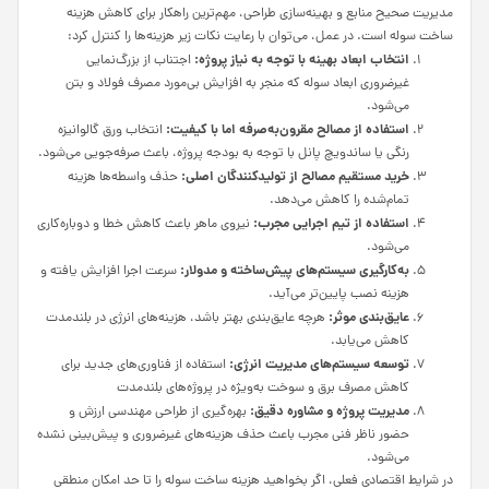
مدیریت صحیح منابع و بهینه‌سازی طراحی، مهم‌ترین راهکار برای کاهش هزینه
ساخت سوله است. در عمل، می‌توان با رعایت نکات زیر هزینه‌ها را کنترل کرد:
انتخاب ابعاد بهینه با توجه به نیاز پروژه:
اجتناب از بزرگ‌نمایی
غیرضروری ابعاد سوله که منجر به افزایش بی‌مورد مصرف فولاد و بتن
می‌شود.
استفاده از مصالح مقرون‌به‌صرفه اما با کیفیت:
انتخاب ورق گالوانیزه
رنگی یا ساندویچ پانل با توجه به بودجه پروژه، باعث صرفه‌جویی می‌شود.
خرید مستقیم مصالح از تولیدکنندگان اصلی:
حذف واسطه‌ها هزینه
تمام‌شده را کاهش می‌دهد.
استفاده از تیم اجرایی مجرب:
نیروی ماهر باعث کاهش خطا و دوباره‌کاری
می‌شود.
به‌کارگیری سیستم‌های پیش‌ساخته و مدولار:
سرعت اجرا افزایش یافته و
هزینه نصب پایین‌تر می‌آید.
عایق‌بندی موثر:
هرچه عایق‌بندی بهتر باشد، هزینه‌های انرژی در بلندمدت
کاهش می‌یابد.
توسعه سیستم‌های مدیریت انرژی:
استفاده از فناوری‌های جدید برای
کاهش مصرف برق و سوخت به‌ویژه در پروژه‌های بلندمدت
مدیریت پروژه و مشاوره دقیق:
بهره‌گیری از طراحی مهندسی ارزش و
حضور ناظر فنی مجرب باعث حذف هزینه‌های غیرضروری و پیش‌بینی نشده
می‌شود.
در شرایط اقتصادی فعلی، اگر بخواهید هزینه ساخت سوله را تا حد امکان منطقی