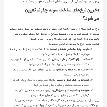
برابر رطوبت و خوردگی دارند، برای مناطق شمالی یا مرطوب ایده‌آل هستند.
آخرین نرخ‌های ساخت سوله چگونه تعیین
می‌شود؟
نرخ ساخت سوله از مجموع هزینه‌های متغیر و ثابت تشکیل می‌شود. بخش متغیر
بیشتر به قیمت فولاد، نوع و کیفیت مصالح و شرایط اجرا مرتبط است و بخش
ثابت مربوط به هزینه‌های طراحی، مجوزها و نیروی انسانی است.
فرآیند تعیین نرخ به صورت زیر انجام می‌شود:
برآورد اولیه براساس نقشه و ابعاد:
ابتدا نقشه سازه و جزییات فنی تهیه
می‌شود تا ابعاد و نوع مصالح مشخص شود.
مطالعات ژئوتکنیک و طراحی فنی:
آزمایش خاک، طراحی فونداسیون و
اسکلت سازه، و محاسبه بار برف، باد و زلزله انجام می‌شود.
محاسبه هزینه مواد و مصالح:
قیمت روز فولاد، ورق‌ها، بتن و پانل‌ها
محاسبه و به‌روز می‌شود.
هزینه‌های اجرا، حمل و نصب:
هزینه حمل‌ونقل به محل پروژه، اجرت
نصب و ساخت اسکلت و مراحل بعدی لحاظ می‌گردد.
هزینه‌های تاسیسات و عایق‌کاری:
برآورد هزینه سیستم برق، تهویه،
گرمایش، کف‌سازی و سایر اجزای تکمیلی انجام می‌شود.
برای مثال، در ارزیابی پروژه‌هایی که کاربرد خاص دارند، مانند سوله مرغداری یا
سردخانه، بخش مهمی از هزینه مربوط به نصب تجهیزات و عایق‌بندی تخصصی