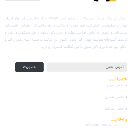
درباره شرکت اُپال نگار سازه
شرکت اُپال نگار سازه در سال 1391 با شماره ثبت 428829 در اداره ثبت شرکت های استان
تهران با موضوعیت انجام کلیه امور عمرانی و ساخت و ساز ساختمانی، معماری، تاسیسات
ساختمانی و شهری، راه سازی، طراحی، تولید و اجرای دکوراسیون داخلی مسکونی و اداری و
کابینت آشپزخانه فعالیت خود را آغاز نمود. اکنون این شرکت در زمینه ابنیه ، عمران آب و
انجام امور خدماتی و دکوراسیون داخلی فعالیت گسترده ای دارد.
عضویت در خبرنامه
عضویت
خدماتـــــ
مجموعه
بخش عمران
بخش معماری
بخش خدمات
راه‌هایــــ
ارتباطی
info@opal.contractors