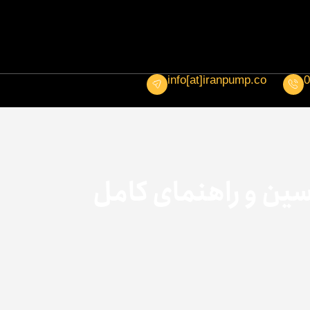
info[at]iranpump.co
0
سین و راهنمای کامل