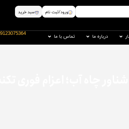
ورود/ثبت نام
سبد خرید
9123075364
ار
درباره ما
تماس با ما
شناور چاه آب؛ اعزام فوری تکن