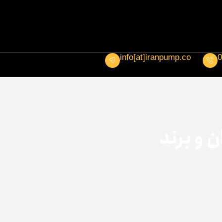
info[at]iranpump.co
0
 و برند