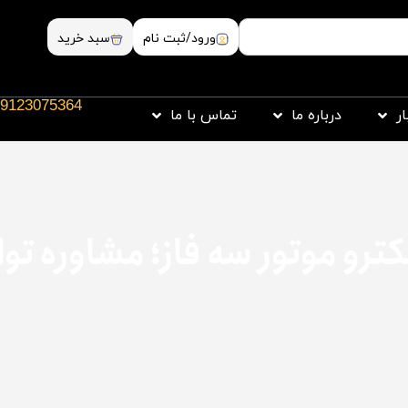
ورود/ثبت نام
سبد خرید
9123075364
ار
درباره ما
تماس با ما
ترو موتور سه فاز؛ مشاوره توان