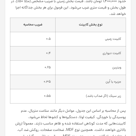
حدود ۱,۴۰۰,۰۰۰ تومان باشد، قیمت بخش زمینی با ضریب مشخص (مثلاً ۵۰٪)، در
طول بخش و قیمت متری ضرب می‌شود. این فرمول برای هر بخش جداگانه اجرا
خواهد شد.
نوع بخش کابینت
ضریب محاسبه
کابینت زمینی
۰.۵
کابینت دیواری
۰.۴
ویترین
۰.۲۵
جزیره یا اُپن
۰.۳۵
زیر سینک (اگر ضدآب باشد)
۰.۵۵
پس از محاسبه بر اساس این جدول، عوامل دیگر مانند سلامت متریال، عدم
پوسیدگی یا خوردگی، کیفیت لولا، دستگیره‌ها و کشوها لحاظ می‌شود.
کابینت‌هایی که مدت کوتاهی استفاده شده و ظاهر مناسب دارند، معمولاً ارزش
بالاتری خواهند داشت. همچنین نوع MDF، ضخامت صفحات، روکش ضد آب،