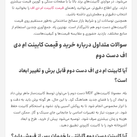
می‌شود. در مواردی کابینت‌های برند بالا یا با صفحات سنگی و کورین قیمت بیشتری
دارند. برای اطلاع دقیق‌تر، می‌توانید راهنمای
قیمت کابینت ام دی اف
را بخوانید تا
انتخاب دقیق‌تر و مطمئن‌تری داشته باشید.
همچنین نوسانات ارز و شرایط بازار مصالح ساختمانی به‌طور مستقیم روی قیمت
کابینت‌های دست دوم هم تاثیرگذار است. بهترین راه، جمع‌آوری چندین استعلام از
منابع مختلف، بازدید حضوری و مقایسه قیمت‌ها و کیفیت‌هاست.
سوالات متداول درباره خرید و قیمت کابینت ام دی
اف دست دوم
آیا کابینت ام دی اف دست دوم قابل برش و تغییر ابعاد
است؟
بله، معمولا کابینت‌های MDF دست دوم را می‌توان توسط کابینت‌ساز ماهر برش داد
و ابعاد آن را با فضای جدید هماهنگ کرد. با این حال، هر گونه برش باید به دقت و
با ابزار مخصوص انجام شود تا به روکش آسیبی وارد نشود و استحکام کابینت حفظ
شود. در صورت نیاز به تغییرات اساسی یا جابجایی جای سینک و گاز، ممکن است
هزینه و زمان بیشتری صرف شود. توصیه می‌شود پیش از خرید، طرح و ابعاد
آشپزخانه خود را با کابینت کاربردی تطبیق دهید.
آیا کابینت دست دوم گارانتی یا خدمات پس از فروش دارد؟