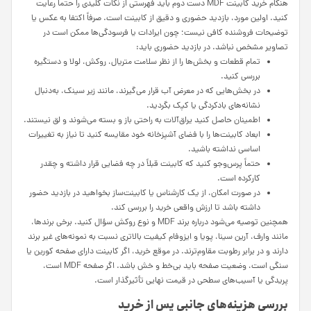
هنگام خرید کابینت MDF دست دوم باید فهرستی از نکات کلیدی را حتماً رعایت
کنید. اولین مورد، بازدید حضوری و دقیق از کابینت است. صرفاً اکتفا به عکس یا
توضیحات فروشنده کافی نیست؛ چون ایرادات یا فرسودگی‌ها ممکن است در
تصاویر مشخص نباشد. در بازدید حضوری باید:
تمام قطعات و بخش‌ها را از نظر سلامت متریال، روکش، لولا و دستگیره
بررسی کنید.
در بخش‌هایی که در معرض آب قرار می‌گیرند، مانند زیر سینک، به‌دنبال
نشانه‌های بادکردگی یا کپک بگردید.
اطمینان حاصل کنید یراق‌آلات به راحتی باز و بسته می‌شوند و لق نیستند.
ابعاد کابینت‌ها را با فضای آشپزخانه خود مقایسه کنید تا نیاز به تغییرات
اساسی نداشته باشید.
حتماً پرس‌وجو کنید که کابینت قبلاً در چه فضایی قرار داشته و چقدر
کارکرده است.
در صورت امکان، از یک کارشناس یا کابینت‌ساز بخواهید در بازدید حضور
داشته باشد تا ارزش واقعی خرید را بررسی کند.
همچنین توصیه می‌شود درباره برند MDF و نوع روکش سؤال کنید. برخی برندها،
مانند وارف، آرین سینا، پویا و ایزوفام کیفیت بالاتری نسبت به نمونه‌های غیر برند
دارند و در برابر رطوبت مقاوم‌ترند. در موقع خرید، اگر کابینت دارای صفحه کورین یا
سنگی است، وضعیت صفحه باید بی‌خط و خش باشد. اگر صفحه MDF است،
پریدگی یا آسیب‌های سطحی در قیمت نهایی تأثیرگذار است.
بررسی هزینه‌های جانبی پس از خرید