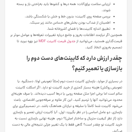
ارزیابی سلامت یراق‌آلات: همه درها و کشوها باید به‌راحتی باز و بسته
شوند.
بررسی صفحه روی کابینت: بدون خط و خش یا شکستگی باشد.
اطمینان از ضدآب بودن بخش‌های حساس مانند زیر سینک.
تطبیق اندازه کابینت‌ها با فضای آشپزخانه شما.
همچنین اگر نیازمند اطلاعات به‌روز و جامع درباره تغییرات تعرفه‌ها و عوامل موثر بر
قیمت‌گذاری هستید، می‌توانید از
جدول قیمت کابینت MDF
نیز بهره ببرید تا
تصمیم به‌روزی اتخاذ کنید.
چقدر ارزش دارد که کابینت‌های دست دوم را
بازسازی یا تعمیر کنیم؟
در بسیاری از موارد، بازسازی کابینت دست دوم (مثلاً تعویض لولا، دستگیره، یا
تعویض روکش) هزینه بسیار کمتری از خرید کابینت نو دارد. اگر اسکلت کابینت
سالم است اما برخی اجزا مثل صفحه رویی یا درها آسیب دیده‌اند، با صرف هزینه‌ای
محدود می‌توانید آنها را ترمیم کنید. این کار علاوه بر صرفه‌جویی اقتصادی، باعث
می‌شود کابینت شما کاملاً با سلیقه و نیازتان هماهنگ باشد. در تصمیم‌گیری برای
بازسازی، دو عامل اساسی را در نظر بگیرید: اول، آیا کابینت ارزش تعمیر و بازسازی
دارد (از نظر کیفیت متریال و ساختار اصلی)؟ دوم، هزینه نهایی بازسازی نسبت به
خرید کابینت نو چقدر است؟ گاهی فقط با یک تغییر جزئی نتیجه‌ای عالی به دست
می‌آید.