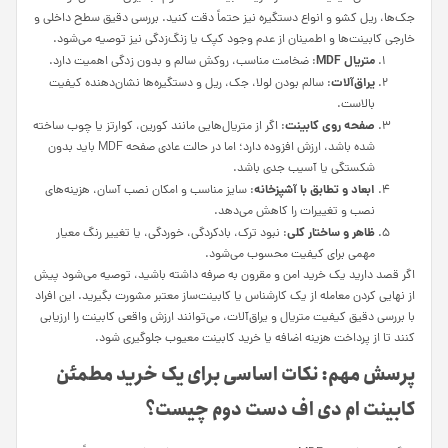
جک‌ها، ریل کشو و انواع دستگیره نیز حتماً دقت کنید. بررسی دقیق سطح داخلی و
خارجی کابینت‌ها و اطمینان از عدم وجود کپک یا زنگ‌زدگی نیز توصیه می‌شود.
متریال MDF
: ضخامت مناسب، روکش سالم و بدون زدگی اهمیت دارد.
یراق‌آلات
: سالم بودن لولا، جک، ریل و دستگیره‌ها نشان‌دهنده کیفیت
بالاست.
صفحه روی کابینت
: اگر از متریال‌هایی مانند کورین، کوارتز یا چوب ساخته
شده باشد، ارزش افزوده دارد؛ اما در حالت عادی صفحه MDF باید بدون
شکستگی یا آسیب جدی باشد.
ابعاد و تطابق با آشپزخانه
: سایز مناسب و امکان نصب آسان، هزینه‌های
نصب و تغییرات را کاهش می‌دهد.
ظاهر و ساختار کلی
: نبود ترک، بادکردگی، خوردگی، یا تغییر رنگ معیار
مهمی برای کیفیت محسوب می‌شود.
اگر قصد دارید یک خرید امن و مقرون به صرفه داشته باشید، توصیه می‌شود پیش
از نهایی کردن معامله از یک کارشناس یا کابینت‌ساز معتبر مشورت بگیرید. این افراد
با بررسی دقیق کیفیت متریال و یراق‌آلات، می‌توانند ارزش واقعی کابینت را ارزیابی
کنند تا از پرداخت هزینه اضافه یا خرید کابینت معیوب جلوگیری شود.
پرسش مهم: نکات اساسی برای یک خرید مطمئن
کابینت ام دی اف دست دوم چیست؟