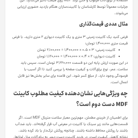
استفاده از یراق‌آلات مرغوب و حتی برند MDF روی قیمت تاثیر می‌گذارد. این
جزئیات معمولاً توسط کارشناسان یا کابینت‌سازان هنگام بازدید حضوری ارزیابی
می‌شوند.
مثال عددی قیمت‌گذاری
فرض کنید یک کابینت زمینی ۳ متری و یک کابینت دیواری ۲ متری دارید. با فرض
قیمت متری ۱,۴۰۰,۰۰۰ تومان:
کابینت زمینی: ۳ × ۰.۵ × ۱,۴۰۰,۰۰۰ = ۲,۱۰۰,۰۰۰ تومان
کابینت دیواری: ۲ × ۰.۴ × ۱,۴۰۰,۰۰۰ = ۱,۱۲۰,۰۰۰ تومان
در این صورت ارزش پایه این دو قسمت ۳,۲۲۰,۰۰۰ تومان است. سپس باید
سلامت، عمر، نوع یراق‌آلات و کیفیت صفحه را بررسی کنید تا اگر آسیب یا
فرسودگی وجود دارد، از مبلغ کسر شود. این قاعده برای سایر بخش‌ها نیز قابل
اعمال است.
چه ویژگی‌هایی نشان‌دهنده کیفیت مطلوب کابینت
MDF دست دوم است؟
برای اطمینان از خریدی مطمئن، مهم‌ترین معیار سلامت متریال MDF است. اگر
قسمت‌هایی مانند زیر سینک یا کابینت در معرض آب قرار گرفته‌اند، باید ضدآب
باشند یا روکش محافظ داشته باشند. چنانچه روکش ترک‌دار یا باد کرده باشد،
نشانه کاهش کیفیت است. در خرید کابینت دست دوم، به یراق‌آلات مثل لولاها،