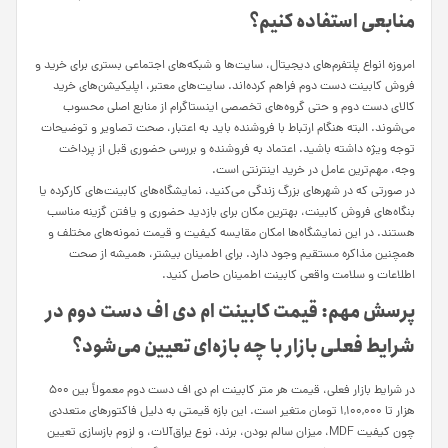
منابعی استفاده کنیم؟
امروزه انواع پلتفرم‌های دیجیتال، سایت‌ها و شبکه‌های اجتماعی بستری برای خرید و
فروش کابینت دست دوم فراهم کرده‌اند. سایت‌های معتبر، اپلیکیشن‌های خرید
کالای دست دوم و حتی گروه‌های تخصصی اینستاگرام از منابع اصلی محسوب
می‌شوند. البته هنگام ارتباط با فروشنده باید به اعتبار، صحت تصاویر و توضیحات
توجه ویژه داشته باشید. اعتماد به فروشنده و بررسی حضوری قبل از پرداخت
وجه، مهم‌ترین عامل در خرید اینترنتی است.
در صورتی که در شهرهای بزرگ زندگی می‌کنید، نمایشگاه‌های کابینت‌های کارکرده یا
بنگاه‌های فروش کابینت، بهترین مکان برای بازدید حضوری و یافتن گزینه مناسب
هستند. در این نمایشگاه‌ها امکان مقایسه کیفیت و قیمت نمونه‌های مختلف و
همچنین مذاکره مستقیم وجود دارد. برای اطمینان بیشتر، همیشه از صحت
اطلاعات و سلامت واقعی کابینت اطمینان حاصل کنید.
پرسش مهم: قیمت کابینت ام دی اف دست دوم در
شرایط فعلی بازار با چه بازه‌ای تعیین می‌شود؟
در شرایط بازار فعلی، قیمت هر متر کابینت ام دی اف دست دوم معمولاً بین ۵۰۰
هزار تا ۱,۱۰۰,۰۰۰ تومان متغیر است. این بازه قیمتی به دلیل فاکتورهای متعددی
چون کیفیت MDF، میزان سالم بودن، برند، نوع یراق‌آلات، و لزوم بازسازی تعیین