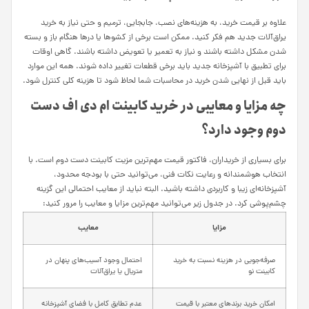
علاوه بر قیمت خرید، به هزینه‌های نصب، جابجایی، ترمیم و حتی نیاز به خرید
یراق‌آلات جدید هم فکر کنید. ممکن است برخی از کشوها یا درها هنگام باز و بسته
شدن مشکل داشته باشند و نیاز به تعمیر یا تعویض داشته باشند. گاهی اوقات
برای تطبیق با آشپزخانه جدید باید برخی قطعات تغییر داده شوند. همه این موارد
باید قبل از نهایی شدن خرید در محاسبات شما لحاظ شود تا هزینه کلی کنترل شود.
چه مزایا و معایبی در خرید کابینت ام دی اف دست
دوم وجود دارد؟
برای بسیاری از خریداران، فاکتور قیمت مهم‌ترین مزیت کابینت دست دوم است. با
انتخاب هوشمندانه و رعایت نکات فنی، می‌توانید حتی با بودجه محدود،
آشپزخانه‌ای زیبا و کاربردی داشته باشید. البته نباید از معایب احتمالی این گزینه
چشم‌پوشی کرد. در جدول زیر می‌توانید مهم‌ترین مزایا و معایب را مرور کنید:
مزایا
معایب
صرفه‌جویی در هزینه نسبت به خرید
احتمال وجود آسیب‌های پنهان در
کابینت نو
متریال یا یراق‌آلات
امکان خرید برندهای معتبر با قیمت
عدم تطابق کامل با فضای آشپزخانه