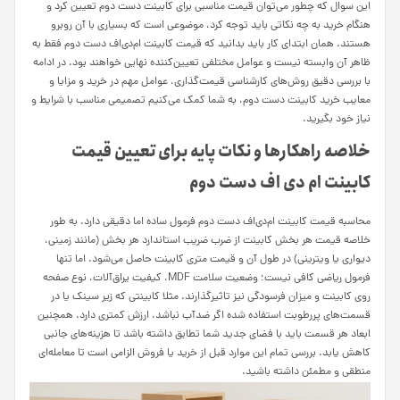
این سوال که چطور می‌توان قیمت مناسبی برای کابینت دست دوم تعیین کرد و
هنگام خرید به چه نکاتی باید توجه کرد، موضوعی است که بسیاری با آن روبرو
هستند. همان ابتدای کار باید بدانید که قیمت کابینت ام‌دی‌اف دست دوم فقط به
ظاهر آن وابسته نیست و عوامل مختلفی تعیین‌کننده نهایی خواهند بود. در ادامه
با بررسی دقیق روش‌های کارشناسی قیمت‌گذاری، عوامل مهم در خرید و مزایا و
معایب خرید کابینت دست دوم، به شما کمک می‌کنیم تصمیمی مناسب با شرایط و
نیاز خود بگیرید.
خلاصه راهکارها و نکات پایه برای تعیین قیمت
کابینت ام دی اف دست دوم
محاسبه قیمت کابینت ام‌دی‌اف دست دوم فرمول ساده اما دقیقی دارد. به طور
خلاصه قیمت هر بخش کابینت از ضرب ضریب استاندارد هر بخش (مانند زمینی،
دیواری یا ویترینی) در طول آن و قیمت متری کابینت حاصل می‌شود. اما تنها
فرمول ریاضی کافی نیست؛ وضعیت سلامت MDF، کیفیت یراق‌آلات، نوع صفحه
روی کابینت و میزان فرسودگی نیز تاثیرگذارند. مثلا کابینتی که زیر سینک یا در
قسمت‌های پررطوبت استفاده شده اگر ضدآب نباشد، ارزش کمتری دارد. همچنین
ابعاد هر قسمت باید با فضای جدید شما تطابق داشته باشد تا هزینه‌های جانبی
کاهش یابد. بررسی تمام این موارد قبل از خرید یا فروش الزامی است تا معامله‌ای
منطقی و مطمئن داشته باشید.