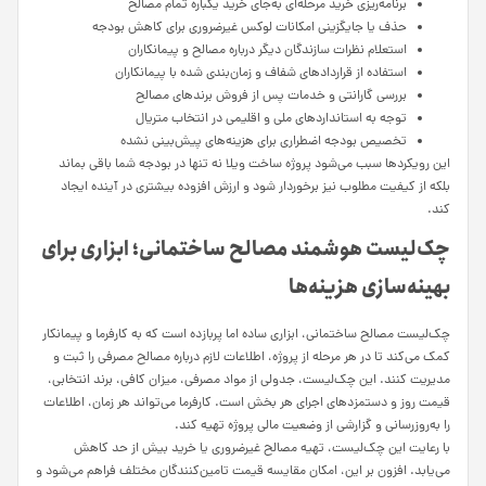
برنامه‌ریزی خرید مرحله‌ای به‌جای خرید یکباره تمام مصالح
حذف یا جایگزینی امکانات لوکس غیرضروری برای کاهش بودجه
استعلام نظرات سازندگان دیگر درباره مصالح و پیمانکاران
استفاده از قراردادهای شفاف و زمان‌بندی شده با پیمانکاران
بررسی گارانتی و خدمات پس از فروش برندهای مصالح
توجه به استانداردهای ملی و اقلیمی در انتخاب متریال
تخصیص بودجه اضطراری برای هزینه‌های پیش‌بینی نشده
این رویکردها سبب می‌شود پروژه ساخت ویلا نه تنها در بودجه شما باقی بماند
بلکه از کیفیت مطلوب نیز برخوردار شود و ارزش افزوده بیشتری در آینده ایجاد
کند.
چک‌لیست هوشمند مصالح ساختمانی؛ ابزاری برای
بهینه‌سازی هزینه‌ها
چک‌لیست مصالح ساختمانی، ابزاری ساده اما پربازده است که به کارفرما و پیمانکار
کمک می‌کند تا در هر مرحله از پروژه، اطلاعات لازم درباره مصالح مصرفی را ثبت و
مدیریت کنند. این چک‌لیست، جدولی از مواد مصرفی، میزان کافی، برند انتخابی،
قیمت روز و دستمزدهای اجرای هر بخش است. کارفرما می‌تواند هر زمان، اطلاعات
را به‌روزرسانی و گزارشی از وضعیت مالی پروژه تهیه کند.
با رعایت این چک‌لیست، تهیه مصالح غیرضروری یا خرید بیش از حد کاهش
می‌یابد. افزون بر این، امکان مقایسه قیمت تامین‌کنندگان مختلف فراهم می‌شود و