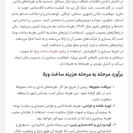
در اختیار داشتن اطلاعات شفاف درباره بازار مصالح، دستمزدها و هزینه‌های جانبی
است. در گام نخست، باید متراژ کل زیر بنا، کیفیت ساخت (اقتصادی، خوب یا
عالی)، موقعیت مکانی (شهری، ساحلی، جنگلی، کوهستانی) و امکانات مدنظر مانند
استخر، جکوزی، سونا و دوربین‌های امنیتی را مشخص کنید. سپس، بر اساس این
داده‌ها و نرخ‌های به‌روز سال ۱۴۰۴، هزینه ساخت هر متر ویلا تعیین می‌شود. یکی
از راهکارهای محبوب امروزی، استفاده از ابزارهای محاسبه آنلاین هزینه ساخت ویلا
است که بسیاری از شرکت‌های معتبر آن را ارائه می‌دهند و به شما اجازه می‌دهند
پارامترهای مختلف را وارد کرده و مبلغ نهایی را مشاهده کنید.
در تجربه بسیاری از کارفرمایان، استفاده از
برآورد هزینه ساخت ویلا
به صورت
مرحله‌ای و براساس فازهای کلیدی پروژه، شفافیت بیشتری در مدیریت مالی ایجاد
می‌کند و کنترل بهتری بر هزینه‌ها به همراه دارد.
برآورد مرحله‌ به مرحله هزینه ساخت ویلا
دریافت مجوزها:
پیش از شروع هر کار، هزینه‌های اداری و اخذ مجوزها
باید در نظر گرفته شود. این هزینه ممکن است براساس شهر یا منطقه
متفاوت باشد.
تهیه نقشه و طراحی:
هزینه نقشه‌کشی و طراحی معماری و سازه با توجه
به پیچیدگی پروژه و شهرت طراح متفاوت است. استفاده از طراحان مجرب
هزینه بیشتری دارد اما در بلندمدت سودآور خواهد بود.
گودبرداری و آماده‌سازی زمین:
این مرحله شامل خاکبرداری، تسطیح و
آماده‌سازی بستر ساختمان است که هزینه آن طبق متراژ و وضعیت خاک