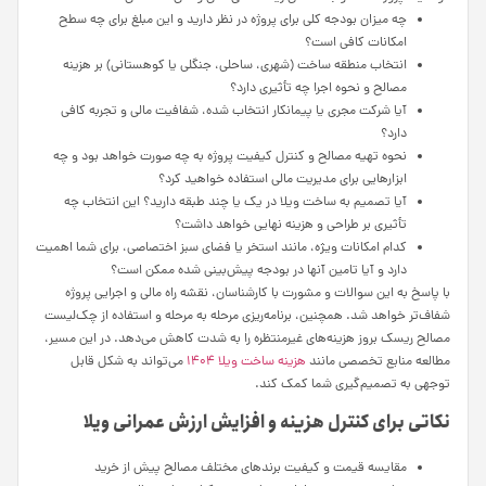
چه میزان بودجه کلی برای پروژه در نظر دارید و این مبلغ برای چه سطح
امکانات کافی است؟
انتخاب منطقه ساخت (شهری، ساحلی، جنگلی یا کوهستانی) بر هزینه
مصالح و نحوه اجرا چه تأثیری دارد؟
آیا شرکت مجری یا پیمانکار انتخاب شده، شفافیت مالی و تجربه کافی
دارد؟
نحوه تهیه مصالح و کنترل کیفیت پروژه به چه صورت خواهد بود و چه
ابزارهایی برای مدیریت مالی استفاده خواهید کرد؟
آیا تصمیم به ساخت ویلا در یک یا چند طبقه دارید؟ این انتخاب چه
تأثیری بر طراحی و هزینه نهایی خواهد داشت؟
کدام امکانات ویژه، مانند استخر یا فضای سبز اختصاصی، برای شما اهمیت
دارد و آیا تامین آنها در بودجه پیش‌بینی شده ممکن است؟
با پاسخ به این سوالات و مشورت با کارشناسان، نقشه راه مالی و اجرایی پروژه
شفاف‌تر خواهد شد. همچنین، برنامه‌ریزی مرحله به مرحله و استفاده از چک‌لیست
مصالح ریسک بروز هزینه‌های غیرمنتظره را به شدت کاهش می‌دهد. در این مسیر،
مطالعه منابع تخصصی مانند
هزینه ساخت ویلا ۱۴۰۴
می‌تواند به شکل قابل
توجهی به تصمیم‌گیری شما کمک کند.
نکاتی برای کنترل هزینه و افزایش ارزش عمرانی ویلا
مقایسه قیمت و کیفیت برندهای مختلف مصالح پیش از خرید