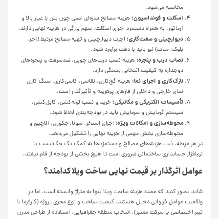
محاسبه می‌شود.
اسکلت و فونداسیون:
هزینه مصالح سازه‌ای اصلی چون بتن با عیار بالا و
آرماتور، به همراه دستمزد اجرای اسکلت، سهم بزرگی در هزینه نهایی دارند.
دیوارچینی و سفت‌کاری:
اجرت دیوارچینی و تهیه مصالح مرتبط (آجر،
بلوک، ملات) نیز باید با دقت برآورد شود.
نصاب درب و پنجره:
هزینه نصب درب‌های چوبی، ضدسرقت و پنجره‌های
دوجداره به کیفیت انتخابی بستگی دارد.
نازک‌کاری و اجرای نما:
هزینه گچ‌کاری، نقاشی، کاشی‌کاری، سنگ کاری
نمای خارجی و داخلی از فازهای پرهزینه و تأثیرگذار است.
تأسیسات الکتریکی و مکانیکی:
خرید و نصب لوله‌کشی، کابل‌کشی،
سیستم گرمایش و سرمایش باید در بودجه‌بندی لحاظ شود.
محوطه‌سازی و امکانات ویژه:
اجرای استخر، سونا، جکوزی، آلاچیق و
محوطه‌سازی بخش مهمی از هزینه نهایی را تشکیل می‌دهد.
در هر مرحله، ثبت هزینه‌های مصالح و دستمزدها به کمک یک چک‌لیست یا
نرم‌افزار حسابداری ساختمانی ضروری است تا هیچ بخشی از بودجه از قلم نیفتد.
عوامل اثرگذار بر قیمت نهایی ساخت ویلا کدامند؟
شاید تصور کنید که عمده هزینه ساخت ویلا تنها به متراژ وابسته است، اما در
واقعیت عوامل فراوانی دخیل هستند. کیفیت ساخت و نوع مجری پروژه (کارفرما با
تیم اختصاصی یا شرکت معتبر)، انتخاب منطقه جغرافیایی، استفاده از طراحی مدرن