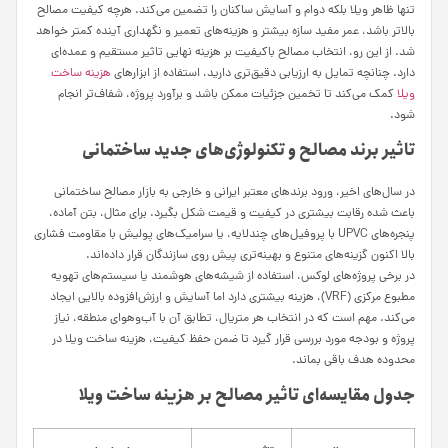
تنها ظاهر ویلا بلکه دوام و آسایش ساکنان را تضمین می‌کند. هرچه کیفیت مصالح
بالاتر باشد، عمر مفید سازه بیشتر و هزینه‌های تعمیر و نگهداری آینده کمتر خواهد
شد. از این رو، انتخاب مصالح باکیفیت بر هزینه نهایی تاثیر مستقیم و عمده‌ای
دارد. چنانچه تمایل به ارزیابی دقیق‌تری دارید، استفاده از ابزارهای
هزینه ساخت
ویلا
کمک می‌کند تا تخمین جزئیات ممکن باشد و برآورد پروژه، شفاف‌تر انجام
شود.
تاثیر برند مصالح و تکنولوژی‌های جدید ساختمانی
در سال‌های اخیر، ورود برندهای معتبر ایرانی و خارجی به بازار مصالح ساختمانی
باعث شده رقابت بیشتری در کیفیت و قیمت شکل بگیرد. برای مثال، بتن آماده،
پنجره‌های UPVC با پروفیل‌های چندلایه، یا سرامیک‌های پولیش با مقاومت فشاری
بالا اکنون گزینه‌های متنوع و بهینه‌تری پیش روی سازندگان قرار داده‌اند.
در برخی پروژه‌های لوکس، استفاده از شیشه‌های هوشمند یا سیستم‌های تهویه
مطبوع مرکزی (VRF)، هزینه بیشتری دارد اما آسایش و ارزش‌افزوده بالایی ایجاد
می‌کند. مهم است که در انتخاب هر متریال، تطابق آن با آب‌وهوای منطقه، نیاز
پروژه و بودجه مورد بررسی قرار گیرد تا ضمن حفظ کیفیت، هزینه ساخت ویلا در
محدوده هدف باقی بماند.
جدول مقایسه‌ای تاثیر مصالح بر هزینه ساخت ویلا