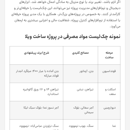
اگر لازم باشد، تغییر برند یا نوع متریال به سادگی اعمال خواهد شد. ابزارهای
دیجیتال و نرم‌افزارهای مدیریت پروژه نیز می‌توانند این چک‌لیست را حرفه‌ای‌تر و
کارآمدتر کنند. به خصوص در پروژه‌های بزرگ‌تر، همکاری با یک مدیر پروژه حرفه‌ای
یا استفاده از نرم‌افزارهای کنترل پروژه، شفافیت مالی و اجرایی بیشتری به ارمغان
می‌آورد.
نمونه چک‌لیست مواد مصرفی در پروژه ساخت ویلا
مرحله
مصالح کلیدی
شرح/برند پیشنهادی
ساخت
فونداسیون
بتن، آرماتور
بتن آماده با عیار ۴۰۰؛ میلگرد آجدار
فولاد مبارکه
اسکلت و
تیرآهن، نبشی
تیرآهن ۱۴ و ۱۶؛ ورق گالوانیزه
سقف
استاندارد
دیوارچینی
آجر سفالی، بلوک
آجر نسوز نما؛ بلوک سبک لیکا
سیمانی
نما
سنگ، چوب ترمووود
سنگ تراورتن عباس‌آباد؛ ترمووود