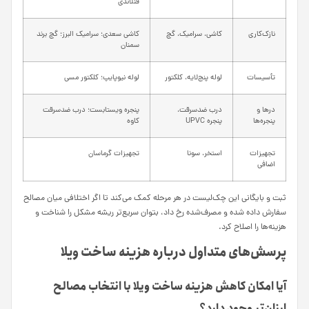
فنلاندی
نازک‌کاری
کاشی، سرامیک، گچ
کاشی سعدی؛ سرامیک البرز؛ گچ برند
سمنان
تأسیسات
لوله پنج‌لایه، کلکتور
لوله نیوپایپ؛ کلکتور مسی
درها و
درب ضدسرقت،
پنجره ویستابست؛ درب ضدسرقت
پنجره‌ها
پنجره UPVC
کاوه
تجهیزات
استخر، سونا
تجهیزات گرماسان
اضافی
ثبت و بایگانی این چک‌لیست در هر مرحله کمک می‌کند تا اگر اختلافی میان مصالح
سفارش داده شده و مصرف‌شده رخ داد، بتوان سریع‌تر ریشه مشکل را شناخت و
هزینه‌ها را اصلاح کرد.
پرسش‌های متداول درباره هزینه ساخت ویلا
آیا امکان کاهش هزینه ساخت ویلا با انتخاب مصالح
ارزان‌تر وجود دارد؟