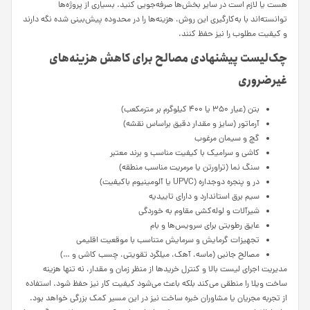
هست یا لازم است در سایر بخش‌ها صرفه‌جویی کنید. بسیاری از پروژه‌ها
توانسته‌اند با به‌کارگیری این روش، هزینه‌ها را در محدوده پیش‌بینی‌ شده نگه دارند
و کیفیت مطلوب را نیز حفظ کنند.
چک‌لیست پیشنهادی مصالح برای کاهش هزینه‌های
غیرضروری
بتن (عیار ۳۵۰ یا ۴۰۰ کیلوگرم بر مترمکعب)
آرماتور (سایز و مقدار دقیق براساس نقشه)
گچ و سیمان مرغوب
کاشی و سرامیک با کیفیت مناسب و برند معتبر
سنگ نما (تراورتن یا مرمریت مناسب منطقه)
در و پنجره دوجداره (UPVC یا آلومینیوم باکیفیت)
سیم برق استاندارد و دارای تاییدیه
شیرآلات و لوله‌کشی مقاوم به خوردگی
عایق رطوبتی برای سرویس‌ها و بام
تجهیزات گرمایش و سرمایش متناسب با موقعیت اقلیمی
مصالح جانبی (ماسه، آهک، میلگرد تقویتی، چسب کاشی و …)
مدیریت اجرای لیست بالا و کنترل خریدها از منظر زمان و مقدار، نه تنها هزینه
ساخت ویلا را منطقی می‌کند بلکه باعث می‌شود کیفیت کار نیز حفظ شود. استفاده
از تجربه مجریان یا مشاوران خبره ساخت نیز در این مسیر کمک بزرگی خواهد بود.