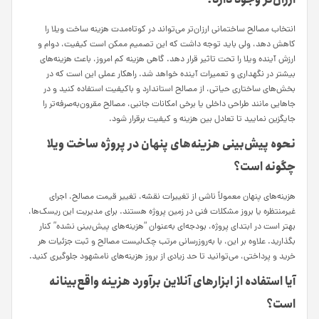
انتخاب مصالح ساختمانی ارزان‌تر می‌تواند در کوتاه‌مدت هزینه ساخت ویلا را
کاهش دهد، ولی باید توجه داشت که این تصمیم ممکن است کیفیت، دوام و
ارزش آینده ویلا را تحت تاثیر قرار دهد. گاهی هزینه کم امروز، باعث هزینه‌های
بیشتر در نگهداری و تعمیرات آینده خواهد شد. راهکار عملی این است که در
بخش‌های ساختاری حیاتی، از مصالح استاندارد و باکیفیت استفاده کنید و در
جاهایی مانند طراحی داخلی یا برخی امکانات جانبی، مصالح مقرون‌به‌صرفه‌تر را
جایگزین نمایید تا تعادل بین هزینه و کیفیت برقرار شود.
نحوه پیش‌بینی هزینه‌های پنهان در پروژه ساخت ویلا
چگونه است؟
هزینه‌های پنهان معمولاً ناشی از تغییرات نقشه، تغییر قیمت مصالح، اجرای
غیرمنتظره یا بروز مشکلات فنی در زمین پروژه هستند. برای مدیریت این ریسک‌ها،
بهتر است در ابتدای پروژه، بودجه‌ای به‌عنوان “هزینه‌های پیش‌بینی نشده” کنار
بگذارید. علاوه بر این، با به‌روزرسانی مرتب چک‌لیست مصالح و ثبت جزئیات هر
خرید و پرداختی، می‌توانید تا حد زیادی از بروز هزینه‌های نامشهود جلوگیری کنید.
آیا استفاده از ابزارهای آنلاین برآورد هزینه واقع‌بینانه
است؟