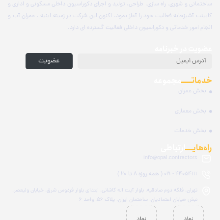
ساختمانی و شهری، راه سازی، طراحی، تولید و اجرای دکوراسیون داخلی مسکونی و اداری و
کابینت آشپزخانه فعالیت خود را آغاز نمود. اکنون این شرکت در زمینه ابنیه ، عمران آب و
انجام امور خدماتی و دکوراسیون داخلی فعالیت گسترده ای دارد.
عضویت در خبرنامه
عضویت
خدماتـــــ
مجموعه
بخش عمران
بخش معماری
بخش خدمات
راه‌هایــــ
ارتباطی
info@opal.contractors
( همه روزه ۸ تا ۲۰ )
44054111 - 021
تهران، فلکه دوم صادقیه، بلوار آیت اله کاشانی، ابتدای بلوار فردوس شرق، خیابان ولیعصر،
نبش خیابان اعتمادیان، ساختمان ایران، پلاک ۵۶، واحد ۶