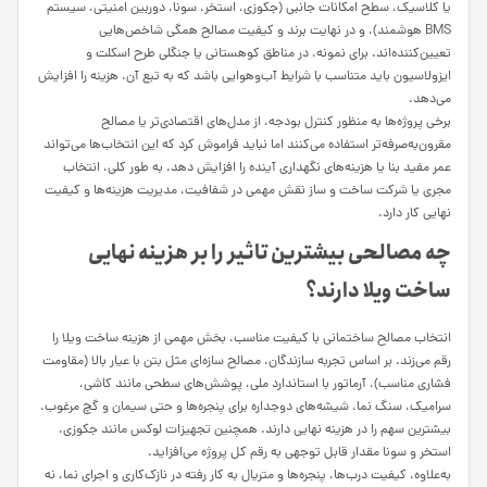
یا کلاسیک، سطح امکانات جانبی (جکوزی، استخر، سونا، دوربین امنیتی، سیستم
BMS هوشمند)، و در نهایت برند و کیفیت مصالح همگی شاخص‌هایی
تعیین‌کننده‌اند. برای نمونه، در مناطق کوهستانی یا جنگلی طرح اسکلت و
ایزولاسیون باید متناسب با شرایط آب‌وهوایی باشد که به تبع آن، هزینه را افزایش
می‌دهد.
برخی پروژه‌ها به منظور کنترل بودجه، از مدل‌های اقتصادی‌تر یا مصالح
مقرون‌به‌صرفه‌تر استفاده می‌کنند اما نباید فراموش کرد که این انتخاب‌ها می‌تواند
عمر مفید بنا یا هزینه‌های نگهداری آینده را افزایش دهد. به طور کلی، انتخاب
مجری یا شرکت ساخت و ساز نقش مهمی در شفافیت، مدیریت هزینه‌ها و کیفیت
نهایی کار دارد.
چه مصالحی بیشترین تاثیر را بر هزینه نهایی
ساخت ویلا دارند؟
انتخاب مصالح ساختمانی با کیفیت مناسب، بخش مهمی از هزینه ساخت ویلا را
رقم می‌زند. بر اساس تجربه سازندگان، مصالح سازه‌ای مثل بتن با عیار بالا (مقاومت
فشاری مناسب)، آرماتور با استاندارد ملی، پوشش‌های سطحی مانند کاشی،
سرامیک، سنگ نما، شیشه‌های دوجداره برای پنجره‌ها و حتی سیمان و گچ مرغوب،
بیشترین سهم را در هزینه نهایی دارند. همچنین تجهیزات لوکس مانند جکوزی،
استخر و سونا مقدار قابل توجهی به رقم کل پروژه می‌افزاید.
به‌علاوه، کیفیت درب‌ها، پنجره‌ها و متریال به کار رفته در نازک‌کاری و اجرای نما، نه