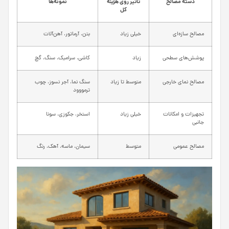
دسته مصالح
تاثیر روی هزینه
نمونه‌ها
کل
مصالح سازه‌ای
خیلی زیاد
بتن، آرماتور، آهن‌آلات
پوشش‌های سطحی
زیاد
کاشی، سرامیک، سنگ، گچ
مصالح نمای خارجی
متوسط تا زیاد
سنگ نما، آجر نسوز، چوب
ترمووود
تجهیزات و امکانات
خیلی زیاد
استخر، جکوزی، سونا
جانبی
مصالح عمومی
متوسط
سیمان، ماسه، آهک، رنگ