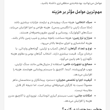
عوامل می‌توانید بودجه‌بندی منطقی‌تری داشته باشید.
مهم‌ترین عوامل مؤثر بر هزینه
سبک انتخابی:
هرچه سبک پیچیده‌تر و نیازمند جزئیات بیشتری باشد
(مثلا سبک ژاپنی یا انگلیسی رسمی)، هزینه طراحی و اجرا افزایش می‌یابد.
سبک‌های اکولوژیک، روستایی و کویری مقرون‌به‌صرفه‌تر هستند.
متراژ و تراز زمین:
هرچه مساحت باغچه بیشتر و شیب زمین بالاتر باشد،
هزینه آماده‌سازی و اجرای سازه‌ها بالاتر می‌رود.
نوع و تعداد گیاهان:
گیاهان کمیاب و تزئینی، گونه‌های وارداتی، یا
درختان بزرگ، قیمت بیشتری دارند. انتخاب گیاهان بومی و مقاوم هزینه
نگهداری را هم پایین می‌آورد.
مصالح و تجهیزات خاص:
استفاده از متریال‌هایی مانند سنگ تزئینی،
چوب فرآوری‌شده، آبنما، آلاچیق یا سیستم روشنایی هوشمند هزینه را
افزایش می‌دهد.
کیفیت اجرا و تخصص مجریان:
دستمزد پیمانکاران و متخصصان ماهر
معمولاً نسبت به کارگران غیرحرفه‌ای بیشتر است، اما نتیجه کار قابل
مقایسه نیست.
امکانات جانبی:
نصب سیستم آبیاری اتوماتیک، نورپردازی یا آلاچیق مدرن
هزینه را افزایش می‌دهد.
چطور بودجه‌بندی کنیم؟