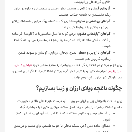
طلایی گزینه‌های پرکاربردند.
گل‌های فصلی و دائمی:
همیشه‌بهار، اطلسی، شمعدانی و داوودی برای
رنگ بخشیدن به باغچه جذاب هستند.
گیاهان پوششی و سایه‌پسند:
پیچک، عشقه، برگ بیدی و شمشاد زینتی
برای زیر درختان یا دیوارها کاربردی‌اند.
گیاهان آپارتمانی مقاوم:
برخی گونه‌ها مثل سانسوریا یا آگلونما اگر سایه
و آفتاب کافی داشته باشند، در محیط باغچه نیمه‌سایه می‌توانند کاشته
شوند.
گیاهان دارویی و معطر:
نعناع، ریحان، رزماری، آویشن و شوید ضمن
زیبایی، کاربردی هم هستند.
برای الهام بیشتر در انتخاب گونه‌ها، می‌توانید به منابع معتبر حوزه
طراحی فضای
سبز باغ ویلا
مراجعه کنید و با شرایط هر گیاه بیشتر آشنا شوید تا نگهداری آسان و
عمر طولانی‌تری برای باغچه رقم بزنید.
چگونه باغچه ویلای ارزان و زیبا بسازیم؟
برای ساخت باغچه‌ای زیبا و ارزان در ویلا، لازم نیست هزینه‌های بالا یا تجهیزات
خاصی داشته باشید. با رعایت چند اصل ساده، بهترین نتیجه را خواهید گرفت:
از گیاهان بومی و مقاوم استفاده کنید تا نیاز به نگهداری و آبیاری کمتر
شود.
مصالح ساده مثل آجر، سنگ محلی یا چوب طبیعی برای مسیر و مرزبندی