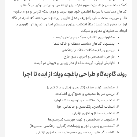
کمک متخصص چند مزیت مهم دارد. اول اینکه می‌توانید از ترکیب رنگ‌ها و
گیاهان متناسب با شرایط اقلیمی خود بهره ببرید و دوم اینکه کارایی و دوام باغچه
بالاتر می‌رود. متخصصان باتجربه، راه‌حل‌هایی را پیشنهاد می‌دهند که شاید در نگاه
اول به ذهن شما نرسد؛ مثلاً انتخاب بهترین سیستم آبیاری، نورپردازی کاربردی یا
ایجاد ساختارهای مقاوم و شیک.
مشاوره برای انتخاب سبک و چیدمان درست
پیشنهاد گیاهان مناسب منطقه و خاک شما
بررسی و رفع مشکلات خاک یا زهکشی
طراحی اختصاصی و اجرای دقیق طرح
افزایش ارزش افزوده ملک از نظر زیبایی و فروش در آینده
روند گام‌به‌گام طراحی باغچه ویلا؛ از ایده تا اجرا
مشخص کردن هدف (تفریحی، زینتی، یا ترکیبی)
بررسی شرایط محیطی و جمع‌آوری اطلاعات
انتخاب سبک متناسب و ترسیم نقشه اولیه
انتخاب گیاهان، رنگ‌بندی و جانمایی اجزا
انتخاب مصالح و اجزای تزئینی
مشورت با متخصص و تهیه فهرست نیازمندی‌ها
آماده‌سازی زمین و اجرای زیرساخت (آبیاری، زهکشی، مسیرها)
کاشت گیاهان، پیاده‌سازی مسیرها و نصب اجزای تزئینی