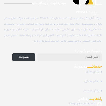
درباره شرکت اُپال نگار سازه
شرکت اُپال نگار سازه در سال 1391 با شماره ثبت 428829 در اداره ثبت شرکت های استان
تهران با موضوعیت انجام کلیه امور عمرانی و ساخت و ساز ساختمانی، معماری، تاسیسات
ساختمانی و شهری، راه سازی، طراحی، تولید و اجرای دکوراسیون داخلی مسکونی و اداری و
کابینت آشپزخانه فعالیت خود را آغاز نمود. اکنون این شرکت در زمینه ابنیه ، عمران آب و
انجام امور خدماتی و دکوراسیون داخلی فعالیت گسترده ای دارد.
عضویت در خبرنامه
عضویت
خدماتـــــ
مجموعه
بخش عمران
بخش معماری
بخش خدمات
راه‌هایــــ
ارتباطی
info@opal.contractors