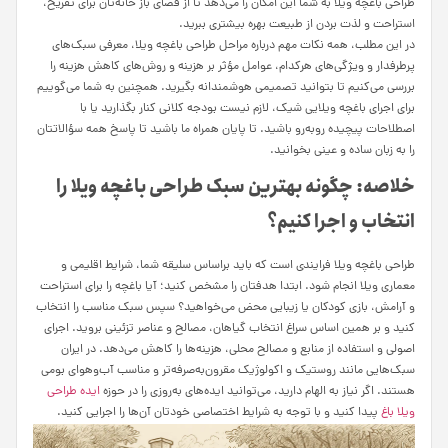
طراحی باغچه ویلا به شما این امکان را می‌دهد تا از فضای باز خانه‌تان برای تفریح،
استراحت و لذت بردن از طبیعت بهره بیشتری ببرید.
در این مطلب، همه نکات مهم درباره مراحل طراحی باغچه ویلا، معرفی سبک‌های
پرطرفدار و ویژگی‌های هرکدام، عوامل مؤثر بر هزینه و روش‌های کاهش هزینه را
بررسی می‌کنیم تا بتوانید تصمیمی هوشمندانه بگیرید. همچنین به شما می‌گوییم
برای اجرای باغچه ویلایی شیک، لازم نیست بودجه کلانی کنار بگذارید یا با
اصطلاحات پیچیده روبه‌رو باشید. تا پایان همراه ما باشید تا پاسخ همه سؤالاتتان
را به زبان ساده و عینی بخوانید.
خلاصه: چگونه بهترین سبک طراحی باغچه ویلا را
انتخاب و اجرا کنیم؟
طراحی باغچه ویلا فرایندی است که باید براساس سلیقه شما، شرایط اقلیمی و
معماری ویلا انجام شود. ابتدا هدفتان را مشخص کنید؛ آیا باغچه را برای استراحت
و آرامش، بازی کودکان یا زیبایی محض می‌خواهید؟ سپس سبک مناسب را انتخاب
کنید و بر همین اساس سراغ انتخاب گیاهان، مصالح و عناصر تزئینی بروید. اجرای
اصولی و استفاده از منابع و مصالح محلی، هزینه‌ها را کاهش می‌دهد. در ایران
سبک‌هایی مانند روستیک و اکولوژیک مقرون‌به‌صرفه‌تر و مناسب آب‌وهوای بومی
هستند. اگر نیاز به الهام دارید، می‌توانید ایده‌های به‌روزی را در حوزه
ایده طراحی
ویلا باغ
پیدا کنید و با توجه به شرایط اختصاصی خودتان آن‌ها را اجرایی کنید.