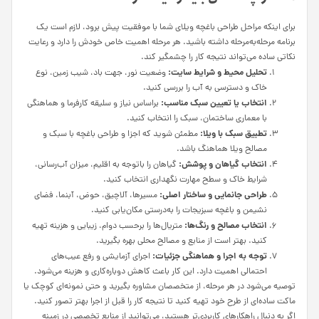
برای اینکه مراحل طراحی باغچه ویلای شما با موفقیت پیش برود، لازم است یک
برنامه مرحله‌به‌مرحله داشته باشید. هر مرحله اهمیت خاص خودش را دارد و رعایت
نکاتی ساده می‌تواند نتیجه کار را چشمگیر کند.
تحلیل محیط و شرایط سایت:
وضعیت نور، جهت باد، شیب زمین، نوع
خاک و دسترسی به آب را بررسی کنید.
انتخاب یا تعیین سبک مناسب:
براساس نیاز و سلیقه کارفرما و هماهنگی
با معماری ساختمان، سبک را انتخاب کنید.
تطبیق سبک با ویلا:
مطمئن شوید که اجزا و طراحی باغچه با سبک و
مصالح ویلا هماهنگ باشد.
انتخاب گیاهان و پوشش:
گیاهان را باتوجه به اقلیم، میزان آب‌رسانی،
شرایط خاک و سطح مهارت نگهداری انتخاب کنید.
طراحی جانمایی و ساختار اصلی:
مسیرها، آلاچیق، حوض، آبنما، فضای
نشیمن و باغچه سبزیجات را به‌درستی مکان‌یابی کنید.
انتخاب مصالح و رنگ‌ها:
متریال‌ها را برحسب دوام، زیبایی و هزینه تهیه
کنید. بهتر است از منابع و مصالح محلی بهره بگیرید.
توجه به اجرا و هماهنگی جزئیات:
اجرای آزمایشی و رفع عیب‌های
احتمالی اهمیت دارد. این کار باعث کاهش دوباره‌کاری و هزینه می‌شود.
توصیه می‌شود در هر مرحله، از متخصصان مشاوره بگیرید و حتی نمونه‌ای کوچک یا
ماکت ساده‌ای از طرح خود تهیه کنید تا نتیجه کار را قبل از اجرا بهتر تصور کنید.
اگر به دنبال راهکارهای کاربردی‌تر هستید، می‌توانید از منابع تخصصی در زمینه